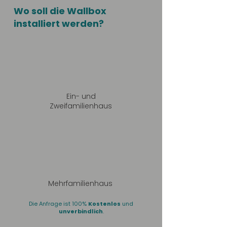
Wo soll die Wallbox
installiert werden?
Ein- und
Zweifamilienhaus
Mehrfamilienhaus
Die Anfrage ist 100%
Kostenlos
und
unverbindlich
.