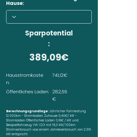
Hause:
Sparpotential
:
389,09€
Hausstromkoste
741,12€
n:
Öffentliches Laden:
282,55
€
Berechnungsgrundlage:
Jährlicher Fahrleistung
12.000km - Stromkosten Zuhause 0,40€/ kW -
Stromkosten Öffentliches Laden 0,61€ / kW und
Beispielfahrzeug VW I.D.3 mit 19,3 kW/ 100km
Stromverbrauch was einem Jahresverbrauch von 2.316
kW entspricht.