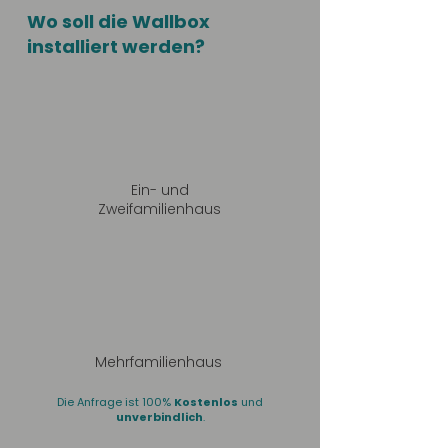
Wo soll die Wallbox
installiert werden?
Ein- und
Zweifamilienhaus
Mehrfamilienhaus
Die Anfrage ist 100%
Kostenlos
und
unverbindlich
.