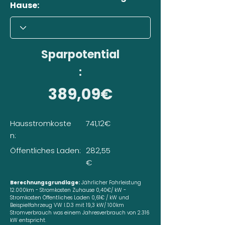
Hause:
Sparpotential
:
389,09€
Hausstromkoste
741,12€
n:
Öffentliches Laden:
282,55
€
Berechnungsgrundlage:
Jährlicher Fahrleistung
12.000km - Stromkosten Zuhause 0,40€/ kW -
Stromkosten Öffentliches Laden 0,61€ / kW und
Beispielfahrzeug VW I.D.3 mit 19,3 kW/ 100km
Stromverbrauch was einem Jahresverbrauch von 2.316
kW entspricht.