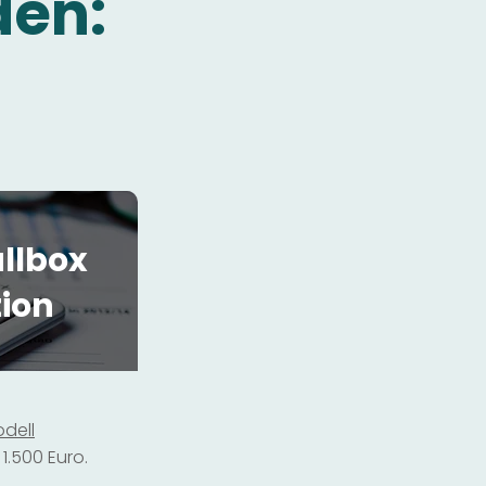
den:
llbox
tion
dell
1.500 Euro.