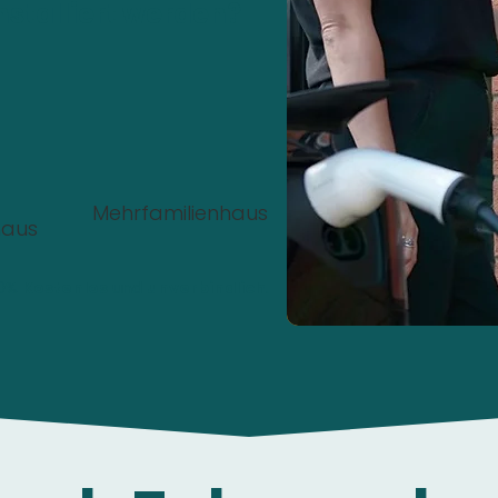
nstalliert werden?
Mehrfamilienhaus
haus
00%
Kostenlos
und
unverbindlich
.