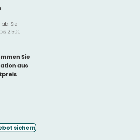
n
ab. Sie
bis 2.500
kommen Sie
lation
aus
tpreis
ebot sichern