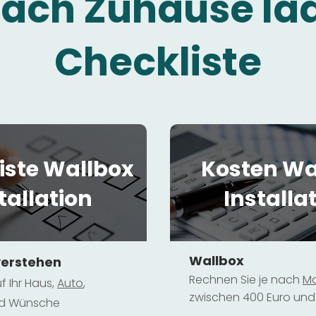
fach Zuhause la
Checkliste
iste Wallbox
Kosten Wa
tallation
Installa
Wallbox
verstehen
Rechnen Sie je nach
Mo
f Ihr Haus,
Au
to
,
zwischen 400 Euro und 
und Wünsche