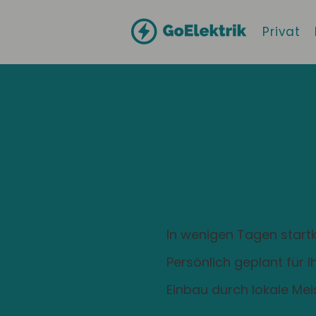
Privat
Hallo
Lenningen
Zuhause ist
Ladestation
In wenigen Tagen startk
Persönlich geplant für 
Einbau durch lokale Mei