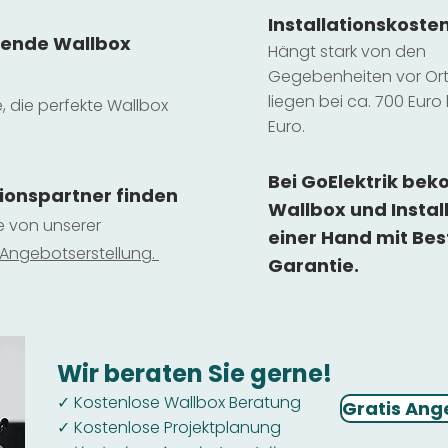
Installatio
ns
koste
sende Wallbox
Hängt stark vo
n den
Gegebenheiten vor Ort 
liegen b
ei ca. 700 Euro 
e, die perfekte Wallbox
Euro.
Bei GoElektrik be
tionspartner finden
Wallbox und Instal
ie von unserer
einer Hand mit Bes
 Ange
botserstellun
g.
Garantie.
Wir beraten Sie gerne!
Kostenlose Wallbox Beratung
✓
Gratis Ang
Kostenlose Projektplanung
✓