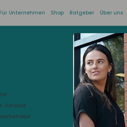
Für Unternehmen
Shop
Ratgeber
Über uns
 die beste
!
lar
Ihr Zuhause
sterbetriebe