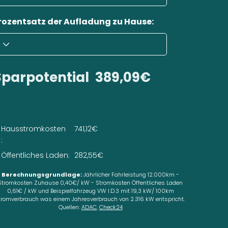
rozentsatz der Aufladung zu Hause:
Sparpotential
389,09€
Hausstromkosten
741,12€
:
Öffentliches Laden:
282,55€
Berechnungsgrundlage:
Jährlicher Fahrleistung 12.000km -
Stromkosten Zuhause 0,40€/ kW - Stromkosten Öffentliches Laden
0,61€ / kW und Beispielfahrzeug VW I.D.3 mit 19,3 kW/ 100km
tromverbrauch was einem Jahresverbrauch von 2.316 kW entspricht.
Quellen:
ADAC
,
Check24