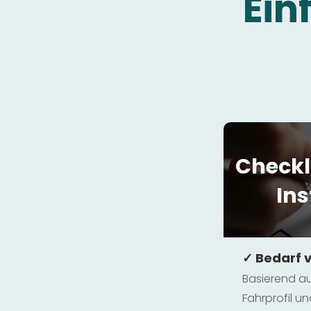
Ein
Checkl
Ins
✓ Bedarf 
Basierend au
Fahrprofil 