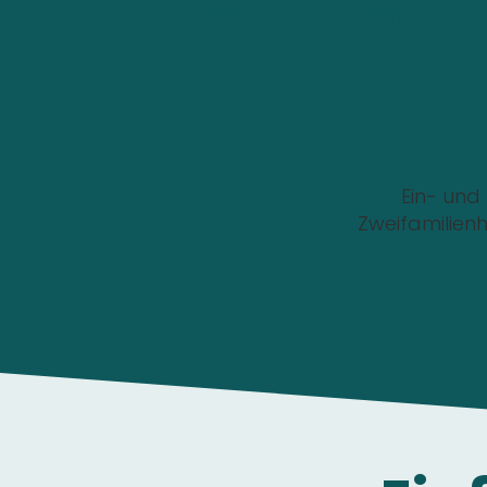
Wo soll die Wallbox i
Ein- und
Zweifamilien
Die Anfrage ist 1