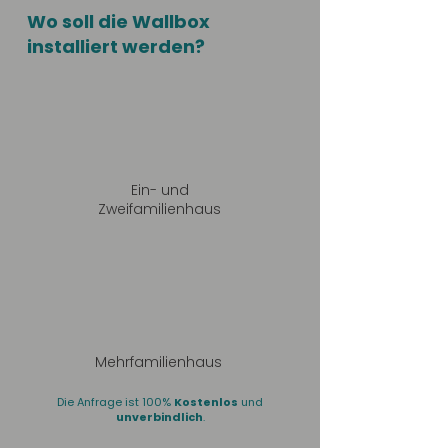
Wo soll die Wallbox
installiert werden?
Ein- und
Zweifamilienhaus
Mehrfamilienhaus
Die Anfrage ist 100%
Kostenlos
und
unverbindlich
.