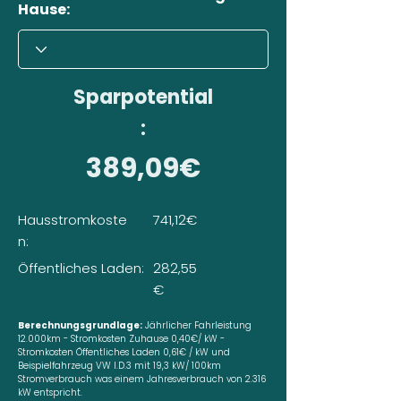
Hause:
Sparpotential
:
389,09€
Hausstromkoste
741,12€
n:
Öffentliches Laden:
282,55
€
Berechnungsgrundlage:
Jährlicher Fahrleistung
12.000km - Stromkosten Zuhause 0,40€/ kW -
Stromkosten Öffentliches Laden 0,61€ / kW und
Beispielfahrzeug VW I.D.3 mit 19,3 kW/ 100km
Stromverbrauch was einem Jahresverbrauch von 2.316
kW entspricht.