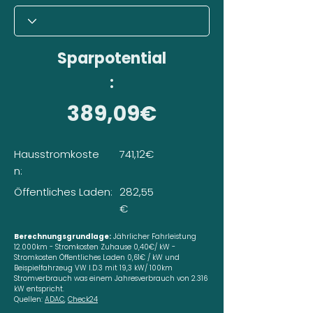
Sparpotential
:
389,09€
Hausstromkoste
741,12€
n:
Öffentliches Laden:
282,55
€
Berechnungsgrundlage:
Jährlicher Fahrleistung
12.000km - Stromkosten Zuhause 0,40€/ kW -
Stromkosten Öffentliches Laden 0,61€ / kW und
Beispielfahrzeug VW I.D.3 mit 19,3 kW/ 100km
Stromverbrauch was einem Jahresverbrauch von 2.316
kW entspricht.
Quellen:
ADAC
,
Check24