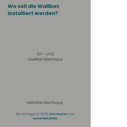
Wo soll die Wallbox
installiert werden?
Ein- und
Zweifamilienhaus
Mehrfamilienhaus
Die Anfrage ist 100%
Kostenlos
und
unverbindlich
.