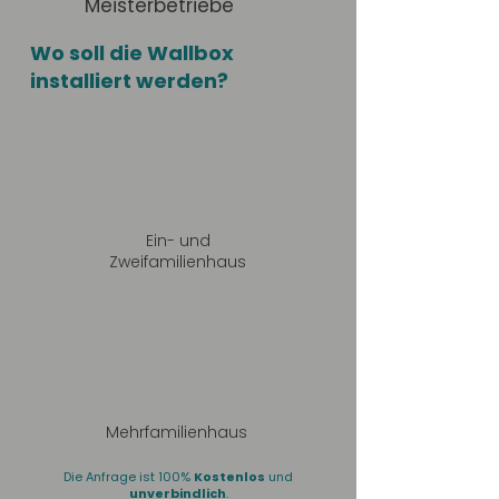
Meisterbetriebe
Wo soll die Wallbox
installiert werden?
Ein- und
Zweifamilienhaus
Mehrfamilienhaus
Die Anfrage ist 100%
Kostenlos
und
unverbindlich
.