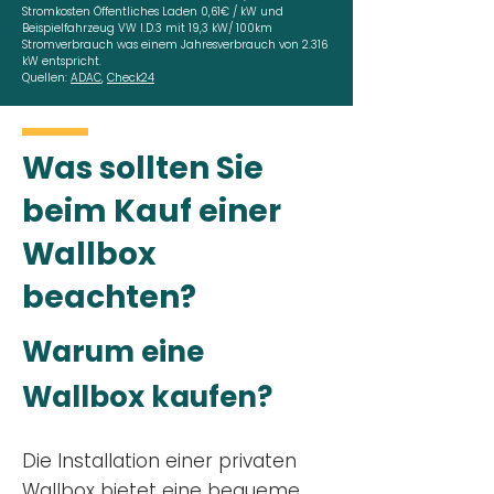
Stromkosten Öffentliches Laden 0,61€ / kW und
Beispielfahrzeug VW I.D.3 mit 19,3 kW/ 100km
Stromverbrauch was einem Jahresverbrauch von 2.316
kW entspricht.
Quellen:
ADAC
,
Check24
Was sollten Sie
beim Kauf einer
Wallbox
beachten?
Warum eine
Wallbox kaufen?
Die Installation einer privaten
Wallbox
bietet eine bequeme,