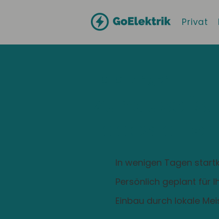
Privat
Hallo
Langen
Zuhause ist
Ladestation
In wenigen Tagen startk
Persönlich geplant für 
Einbau durch lokale Mei