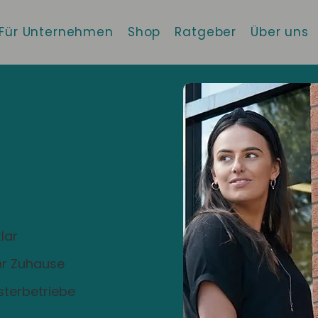
Für Unternehmen
Shop
Ratgeber
Über uns
 die beste
!
lar
Ihr Zuhause
sterbetriebe