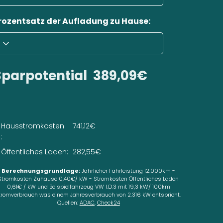
rozentsatz der Aufladung zu Hause:
Sparpotential
389,09€
Hausstromkosten
741,12€
:
Öffentliches Laden:
282,55€
Berechnungsgrundlage:
Jährlicher Fahrleistung 12.000km -
Stromkosten Zuhause 0,40€/ kW - Stromkosten Öffentliches Laden
0,61€ / kW und Beispielfahrzeug VW I.D.3 mit 19,3 kW/ 100km
tromverbrauch was einem Jahresverbrauch von 2.316 kW entspricht.
Quellen:
ADAC
,
Check24