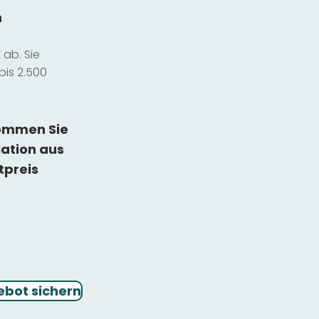
n
ab. Sie
bis 2.500
kommen Sie
lation
aus
tpreis
ebot sichern