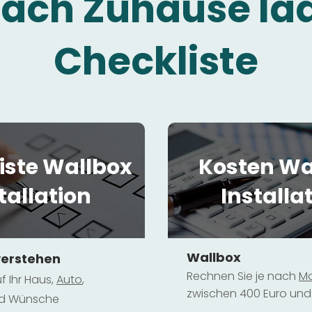
fach Zuhause la
Checkliste
iste Wallbox
Kosten Wa
tallation
Installa
Wallbox
verstehen
Rechnen Sie je nach
Mo
f Ihr Haus,
Au
to
,
zwischen 400 Euro und 
und Wünsche