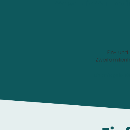
Wo soll die Wallbox i
Ein- und
Zweifamilien
Die Anfrage ist 1