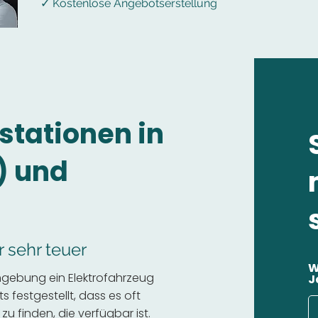
✓ Kostenlose Angebotserstellung
stationen in
) und
r sehr teuer
W
mgebung ein Elektrofahrzeug
J
 festgestellt, dass es oft
 zu finden, die verfügbar ist.