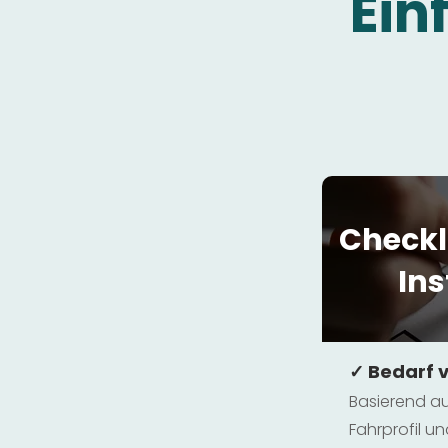
Ein
Checkl
Ins
✓ Bedarf 
Basierend au
Fahrprofil 