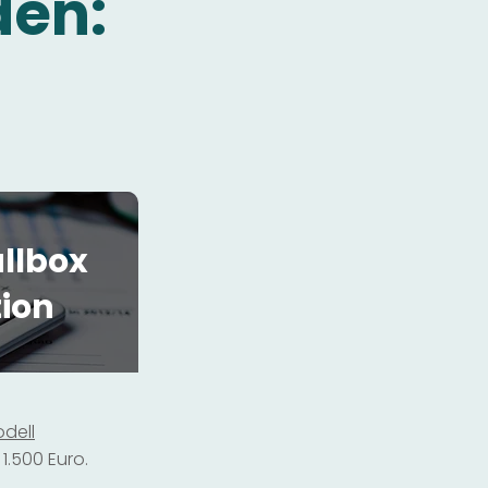
den:
llbox
tion
dell
1.500 Euro.