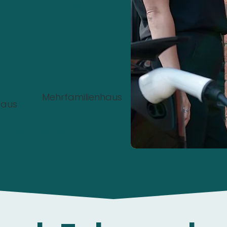
nstalliert werden?
Mehrfamilienhaus
haus
00%
Kostenlos
und
unverbindlich
.