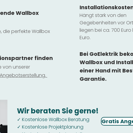
Installatio
ns
koste
sende Wallbox
Hängt stark vo
n den
Gegebenheiten vor Ort 
liegen b
ei ca. 700 Euro 
e, die perfekte Wallbox
Euro.
Bei GoElektrik be
tionspartner finden
Wallbox und Instal
ie von unserer
einer Hand mit Bes
 Ange
botserstellun
g.
Garantie.
Wir beraten Sie gerne!
Kostenlose Wallbox Beratung
✓
Gratis Ang
Kostenlose Projektplanung
✓