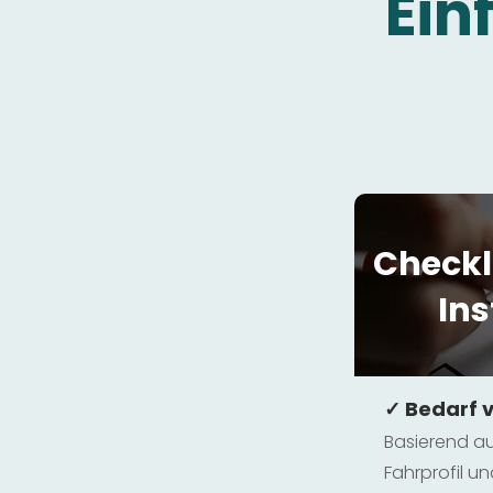
Ein
Checkl
Ins
✓ Bedarf 
Basierend au
Fahrprofil 