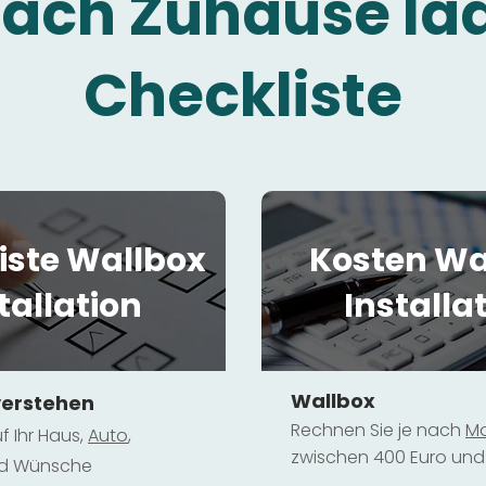
fach Zuhause la
Checkliste
iste Wallbox
Kosten Wa
tallation
Installa
Wallbox
verstehen
Rechnen Sie je nach
Mo
f Ihr Haus,
Au
to
,
zwischen 400 Euro und 
und Wünsche