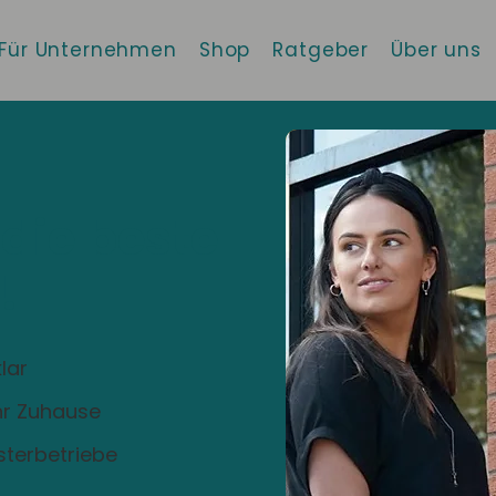
Für Unternehmen
Shop
Ratgeber
Über uns
 die beste
!
lar
Ihr Zuhause
sterbetriebe