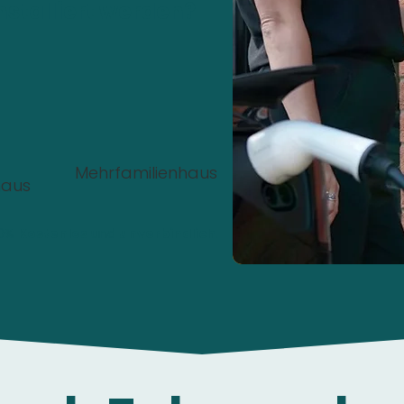
nstalliert werden?
Mehrfamilienhaus
haus
00%
Kostenlos
und
unverbindlich
.