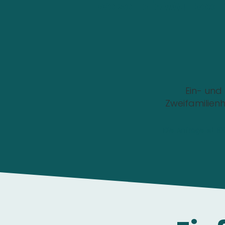
Wo soll die Wallbox i
Ein- und
Zweifamilien
Die Anfrage ist 1