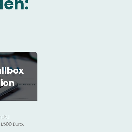
den:
llbox
tion
dell
1.500 Euro.