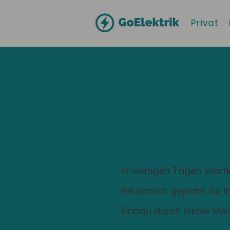
Privat
Hallo
Kulmbach
Zuhause ist
Ladestation
In wenigen Tagen startk
Persönlich geplant für 
Einbau durch lokale Mei