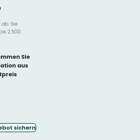
n
ab. Sie
bis 2.500
kommen Sie
lation
aus
tpreis
ebot sichern