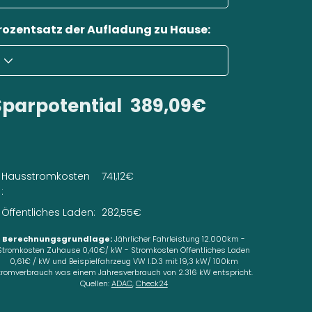
rozentsatz der Aufladung zu Hause:
Sparpotential
389,09€
Hausstromkosten
741,12€
:
Öffentliches Laden:
282,55€
Berechnungsgrundlage:
Jährlicher Fahrleistung 12.000km -
Stromkosten Zuhause 0,40€/ kW - Stromkosten Öffentliches Laden
0,61€ / kW und Beispielfahrzeug VW I.D.3 mit 19,3 kW/ 100km
tromverbrauch was einem Jahresverbrauch von 2.316 kW entspricht.
Quellen:
ADAC
,
Check24