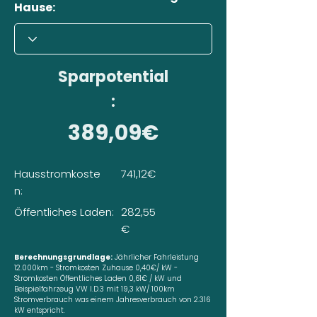
Hause:
Sparpotential
:
389,09€
Hausstromkoste
741,12€
n:
Öffentliches Laden:
282,55
€
Berechnungsgrundlage:
Jährlicher Fahrleistung
12.000km - Stromkosten Zuhause 0,40€/ kW -
Stromkosten Öffentliches Laden 0,61€ / kW und
Beispielfahrzeug VW I.D.3 mit 19,3 kW/ 100km
Stromverbrauch was einem Jahresverbrauch von 2.316
kW entspricht.