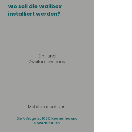
Wo soll die Wallbox
installiert werden?
Ein- und
Zweifamilienhaus
Mehrfamilienhaus
Die Anfrage ist 100%
Kostenlos
und
unverbindlich
.