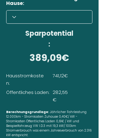
Hause:
Sparpotential
:
389,09€
Hausstromkoste
741,12€
n:
Öffentliches Laden:
282,55
€
Berechnungsgrundlage:
Jährlicher Fahrleistung
12.000km - Stromkosten Zuhause 0,40€/ kW -
Stromkosten Öffentliches Laden 0,61€ / kW und
Beispielfahrzeug VW I.D.3 mit 19,3 kW/ 100km
Stromverbrauch was einem Jahresverbrauch von 2.316
kW entspricht.