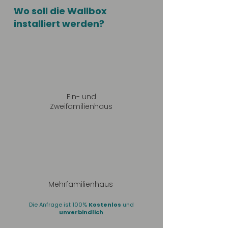
Wo soll die Wallbox
installiert werden?
Ein- und
Zweifamilienhaus
Mehrfamilienhaus
Die Anfrage ist 100%
Kostenlos
und
unverbindlich
.