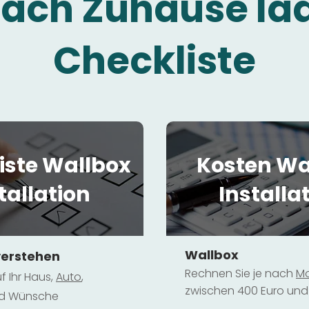
fach Zuhause la
Checkliste
iste Wallbox
Kosten Wa
tallation
Installa
Wallbox
verstehen
Rechnen Sie je nach
Mo
f Ihr Haus,
Au
to
,
zwischen 400 Euro und 
und Wünsche