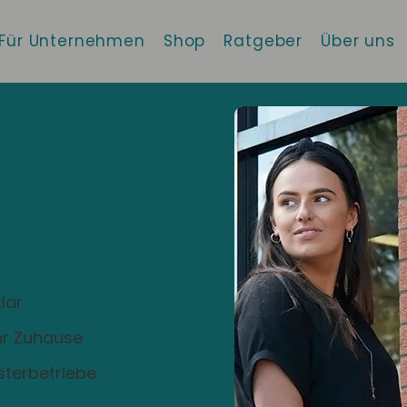
Für Unternehmen
Shop
Ratgeber
Über uns
 die beste
!
lar
Ihr Zuhause
sterbetriebe