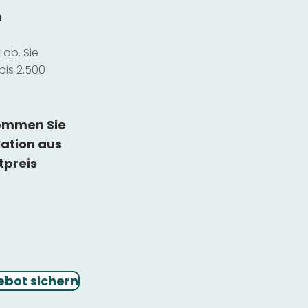
n
ab. Sie
bis 2.500
kommen Sie
lation
aus
tpreis
ebot sichern