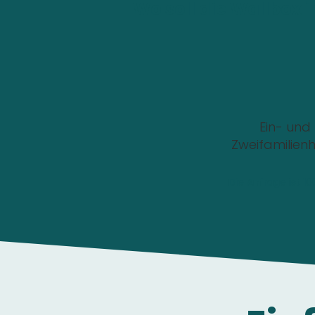
Wo soll die Wallbox i
Ein- und
Zweifamilien
Die Anfrage ist 1