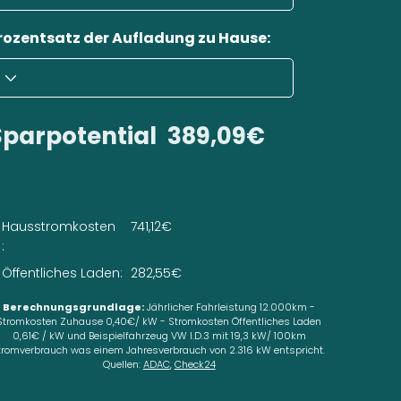
rozentsatz der Aufladung zu Hause:
Sparpotential
389,09€
Hausstromkosten
741,12€
:
Öffentliches Laden:
282,55€
Berechnungsgrundlage:
Jährlicher Fahrleistung 12.000km -
Stromkosten Zuhause 0,40€/ kW - Stromkosten Öffentliches Laden
0,61€ / kW und Beispielfahrzeug VW I.D.3 mit 19,3 kW/ 100km
tromverbrauch was einem Jahresverbrauch von 2.316 kW entspricht.
Quellen:
ADAC
,
Check24