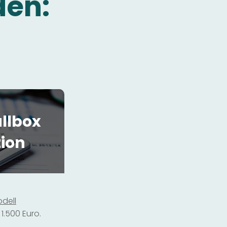
den:
llbox
tion
dell
1.500 Euro.