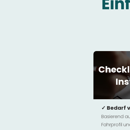
Ein
Checkl
Ins
✓ Bedarf 
Basierend au
Fahrprofil 