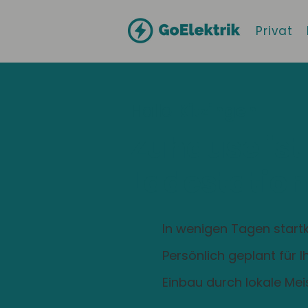
Privat
Hallo
Kitzingen
Zuhause ist
Ladestation
In wenigen Tagen startk
Persönlich geplant für 
Einbau durch lokale Mei