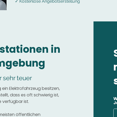
✓ Kostenlose Angebotserstellung
stationen in
Umgebung
r sehr teuer
ein Elektrofahrzeug besitzen,
llt, dass es oft schwierig ist,
W
 verfügbar ist.
J
 meisten öffentlichen