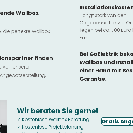
Installatio
ns
koste
sende Wallbox
Hängt stark vo
n den
Gegebenheiten vor Ort 
liegen b
ei ca. 700 Euro 
e, die perfekte Wallbox
Euro.
Bei GoElektrik be
tionspartner finden
Wallbox und Instal
ie von unserer
einer Hand mit Bes
 Ange
botserstellun
g.
Garantie.
Wir beraten Sie gerne!
Kostenlose Wallbox Beratung
✓
Gratis Ang
Kostenlose Projektplanung
✓