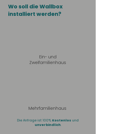
Wo soll die Wallbox
installiert werden?
Ein- und
Zweifamilienhaus
Mehrfamilienhaus
Die Anfrage ist 100%
Kostenlos
und
unverbindlich
.