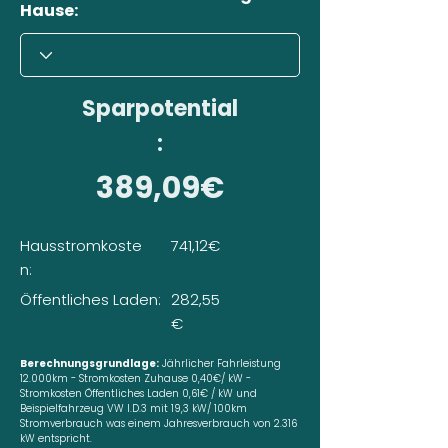
Hause:
Sparpotential
:
389,09€
Hausstromkoste
741,12€
n:
Öffentliches Laden:
282,55
€
Berechnungsgrundlage:
Jährlicher Fahrleistung
12.000km - Stromkosten Zuhause 0,40€/ kW -
Stromkosten Öffentliches Laden 0,61€ / kW und
Beispielfahrzeug VW I.D.3 mit 19,3 kW/ 100km
Stromverbrauch was einem Jahresverbrauch von 2.316
kW entspricht.