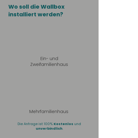
Wo soll die Wallbox
installiert werden?
Ein- und
Zweifamilienhaus
Mehrfamilienhaus
Die Anfrage ist 100%
Kostenlos
und
unverbindlich
.