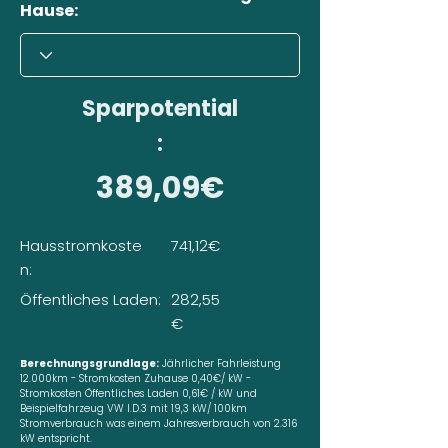
Hause:
Sparpotential
:
389,09€
Hausstromkoste
741,12€
n:
Öffentliches Laden:
282,55
€
Berechnungsgrundlage:
Jährlicher Fahrleistung
12.000km - Stromkosten Zuhause 0,40€/ kW -
Stromkosten Öffentliches Laden 0,61€ / kW und
Beispielfahrzeug VW I.D.3 mit 19,3 kW/ 100km
Stromverbrauch was einem Jahresverbrauch von 2.316
kW entspricht.