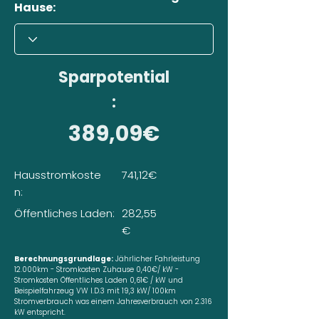
Hause:
Sparpotential
:
389,09€
Hausstromkoste
741,12€
n:
Öffentliches Laden:
282,55
€
Berechnungsgrundlage:
Jährlicher Fahrleistung
12.000km - Stromkosten Zuhause 0,40€/ kW -
Stromkosten Öffentliches Laden 0,61€ / kW und
Beispielfahrzeug VW I.D.3 mit 19,3 kW/ 100km
Stromverbrauch was einem Jahresverbrauch von 2.316
kW entspricht.