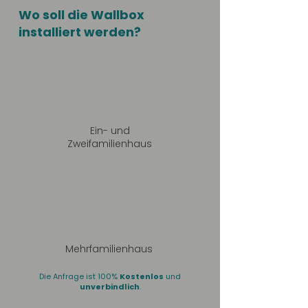
Wo soll die Wallbox
installiert werden?
Ein- und
Zweifamilienhaus
Mehrfamilienhaus
Die Anfrage ist 100%
Kostenlos
und
unverbindlich
.