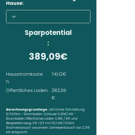
Hause:
Sparpotential
:
389,09€
Hausstromkoste
741,12€
n:
Öffentliches Laden:
282,55
€
Berechnungsgrundlage:
Jährlicher Fahrleistung
12.000km - Stromkosten Zuhause 0,40€/ kW -
Stromkosten Öffentliches Laden 0,61€ / kW und
Beispielfahrzeug VW I.D.3 mit 19,3 kW/ 100km
Stromverbrauch was einem Jahresverbrauch von 2.316
kW entspricht.