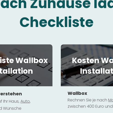
fach Zuhause la
Checkliste
iste Wallbox
Kosten Wa
tallation
Installa
Wallbox
verstehen
Rechnen Sie je nach
Mo
f Ihr Haus,
Au
to
,
zwischen 400 Euro und 
und Wünsche