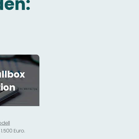
den:
llbox
tion
dell
1.500 Euro.