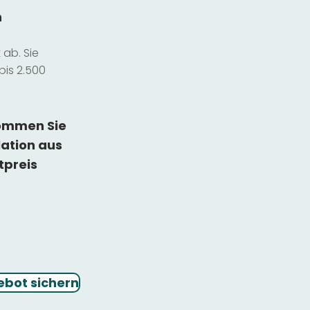
n
ab. Sie
bis 2.500
kommen Sie
lation
aus
tpreis
ebot sichern