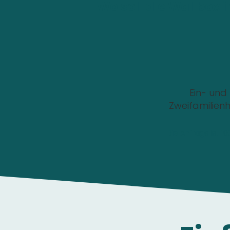
Wo soll die Wallbox i
Ein- und
Zweifamilien
Die Anfrage ist 1