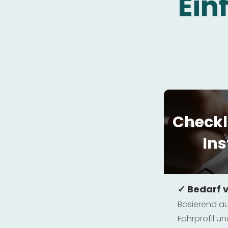
Ein
Checkl
Ins
✓ Bedarf 
Basierend au
Fahrprofil 