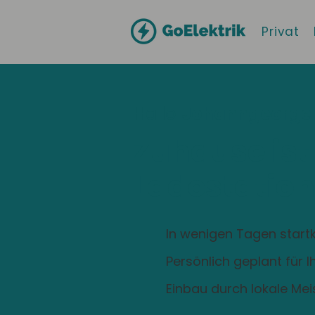
Privat
Hallo
Johanngeorge
Zuhause ist
Ladestation
In wenigen Tagen startk
Persönlich geplant für 
Einbau durch lokale Mei