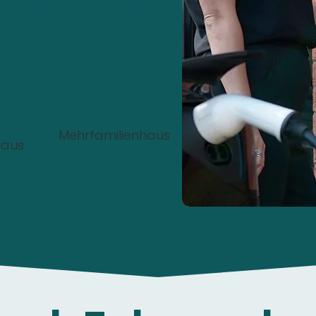
nstalliert werden?
Mehrfamilienhaus
haus
00%
Kostenlos
und
unverbindlich
.