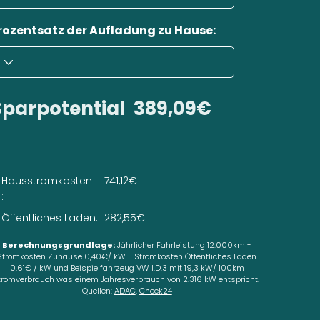
rozentsatz der Aufladung zu Hause:
Sparpotential
389,09€
Hausstromkosten
741,12€
:
Öffentliches Laden:
282,55€
Berechnungsgrundlage:
Jährlicher Fahrleistung 12.000km -
Stromkosten Zuhause 0,40€/ kW - Stromkosten Öffentliches Laden
0,61€ / kW und Beispielfahrzeug VW I.D.3 mit 19,3 kW/ 100km
tromverbrauch was einem Jahresverbrauch von 2.316 kW entspricht.
Quellen:
ADAC
,
Check24