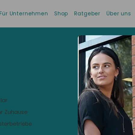
Für Unternehmen
Shop
Ratgeber
Über uns
nstadt
 die beste
!
lar
Ihr Zuhause
sterbetriebe