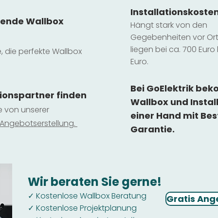
Installatio
ns
koste
sende Wallbox
Hängt stark vo
n den
Gegebenheiten vor Ort 
liegen b
ei ca. 700 Euro 
e, die perfekte Wallbox
Euro.
Bei GoElektrik be
tionspartner finden
Wallbox und Instal
ie von unserer
einer Hand mit Bes
 Ange
botserstellun
g.
Garantie.
Wir beraten Sie gerne!
Kostenlose Wallbox Beratung
✓
Gratis Ang
Kostenlose Projektplanung
✓