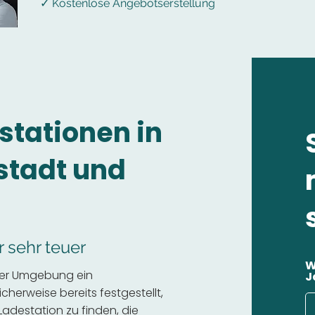
✓ Kostenlose Angebotserstellung
stationen in
tadt und
r sehr teuer
W
der Umgebung ein
J
cherweise bereits festgestellt,
 Ladestation zu finden, die