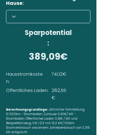
Hause:
Sparpotential
:
389,09€
Hausstromkoste
741,12€
n:
Öffentliches Laden:
282,55
€
Berechnungsgrundlage:
Jährlicher Fahrleistung
12.000km - Stromkosten Zuhause 0,40€/ kW -
Stromkosten Öffentliches Laden 0,61€ / kW und
Beispielfahrzeug VW I.D.3 mit 19,3 kW/ 100km
Stromverbrauch was einem Jahresverbrauch von 2.316
kW entspricht.