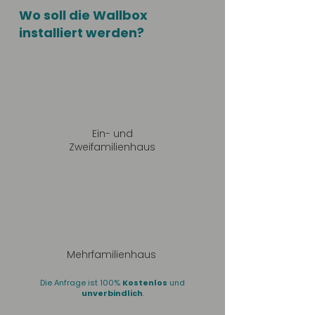
Wo soll die Wallbox
installiert werden?
Ein- und
Zweifamilienhaus
Mehrfamilienhaus
Die Anfrage ist 100%
Kostenlos
und
unverbindlich
.