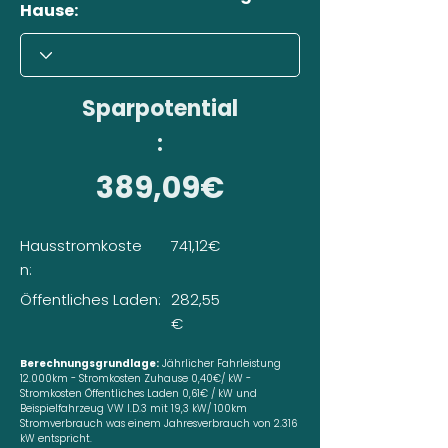
Hause:
Sparpotential
:
389,09€
Hausstromkoste
741,12€
n:
Öffentliches Laden:
282,55
€
Berechnungsgrundlage:
Jährlicher Fahrleistung
12.000km - Stromkosten Zuhause 0,40€/ kW -
Stromkosten Öffentliches Laden 0,61€ / kW und
Beispielfahrzeug VW I.D.3 mit 19,3 kW/ 100km
Stromverbrauch was einem Jahresverbrauch von 2.316
kW entspricht.