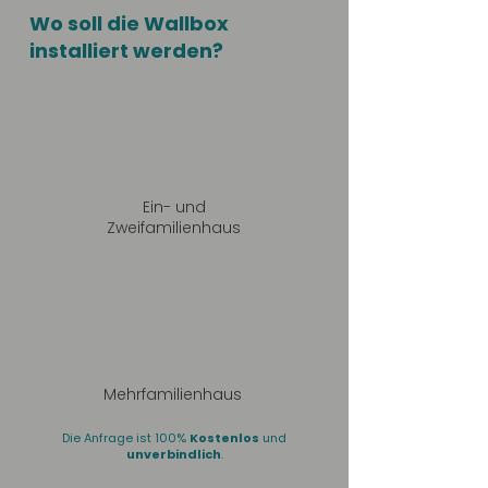
Wo soll die Wallbox
installiert werden?
Ein- und
Zweifamilienhaus
Mehrfamilienhaus
Die Anfrage ist 100%
Kostenlos
und
unverbindlich
.