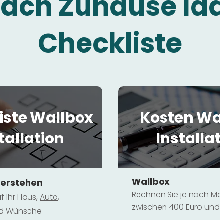
fach Zuhause la
Checkliste
iste Wallbox
Kosten Wa
tallation
Installa
Wallbox
verstehen
Rechnen Sie je nach
Mo
f Ihr Haus,
Au
to
,
zwischen 400 Euro und 
und Wünsche