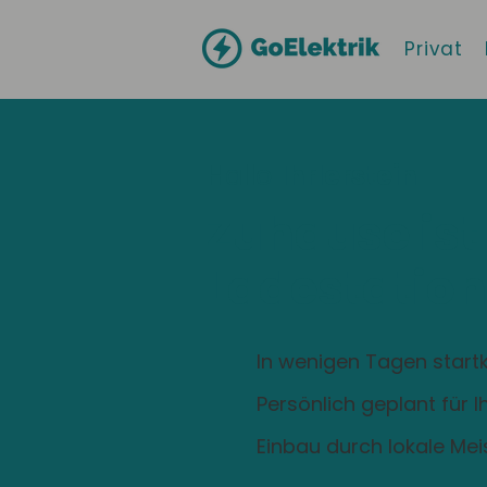
Privat
Hallo
Ihrlerstein
Zuhause ist
Ladestation
In wenigen Tagen startk
Persönlich geplant für 
Einbau durch lokale Mei