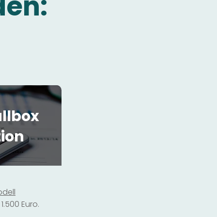
den:
llbox
tion
dell
1.500 Euro.