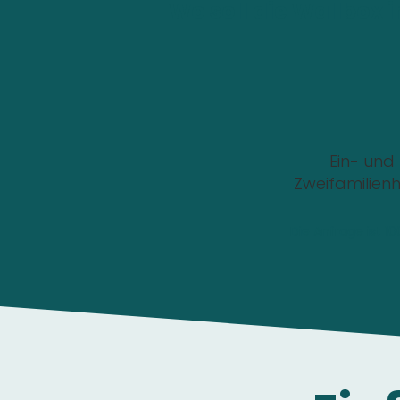
Wo soll die Wallbox i
Ein- und
Zweifamilien
Die Anfrage ist 1