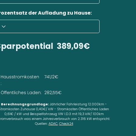
rozentsatz der Aufladung zu Hause:
Sparpotential
389,09€
Hausstromkosten
741,12€
:
Öffentliches Laden:
282,55€
Berechnungsgrundlage:
Jährlicher Fahrleistung 12.000km -
Stromkosten Zuhause 0,40€/ kW - Stromkosten Öffentliches Laden
0,61€ / kW und Beispielfahrzeug VW I.D.3 mit 19,3 kW/ 100km
tromverbrauch was einem Jahresverbrauch von 2.316 kW entspricht.
Quellen:
ADAC
,
Check24