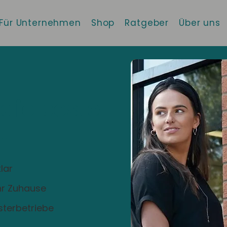
Für Unternehmen
Shop
Ratgeber
Über uns
 die beste
!
lar
Ihr Zuhause
sterbetriebe