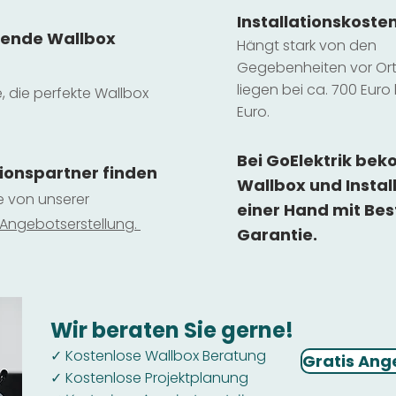
Installatio
ns
koste
sende Wallbox
Hängt stark vo
n den
Gegebenheiten vor Ort 
liegen b
ei ca. 700 Euro 
e, die perfekte Wallbox
Euro.
Bei GoElektrik be
tionspartner finden
Wallbox und Instal
ie von unserer
einer Hand mit Bes
 Ange
botserstellun
g.
Garantie.
Wir beraten Sie gerne!
Kostenlose Wallbox Beratung
✓
Gratis Ang
Kostenlose Projektplanung
✓