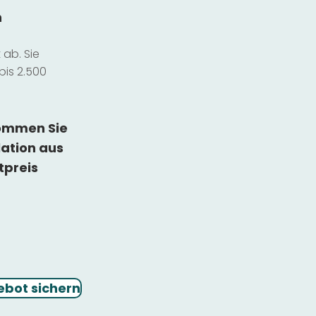
n
ab. Sie
bis 2.500
kommen Sie
lation
aus
tpreis
ebot sichern