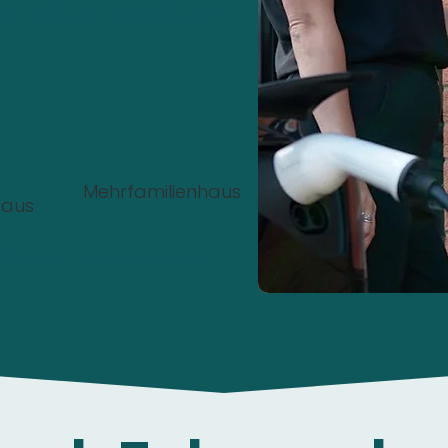
nstalliert werden?
Mehrfamilienhaus
haus
00%
Kostenlos
und
unverbindlich
.