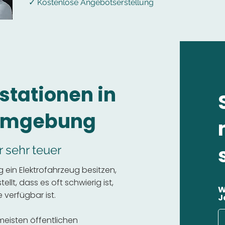
✓ Kostenlose Angebotserstellung
stationen in
 Umgebung
r sehr teuer
 ein Elektrofahrzeug besitzen,
llt, dass es oft schwierig ist,
W
 verfügbar ist.
J
 meisten öffentlichen