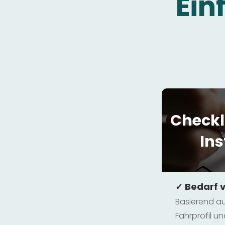
Ein
Checkl
Ins
✓ Bedarf 
Basierend au
Fahrprofil 