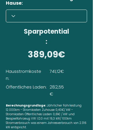
Hause:
Sparpotential
:
389,09€
Hausstromkoste
741,12€
n:
Öffentliches Laden:
282,55
€
Berechnungsgrundlage:
Jährlicher Fahrleistung
12.000km - Stromkosten Zuhause 0,40€/ kW -
Stromkosten Öffentliches Laden 0,61€ / kW und
Beispielfahrzeug VW I.D.3 mit 19,3 kW/ 100km
Stromverbrauch was einem Jahresverbrauch von 2.316
kW entspricht.