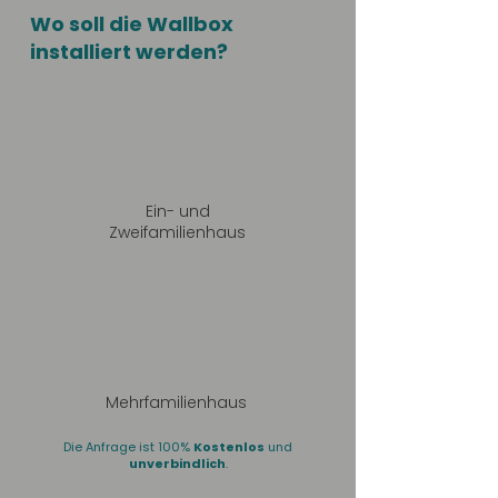
Wo soll die Wallbox
installiert werden?
Ein- und
Zweifamilienhaus
Mehrfamilienhaus
Die Anfrage ist 100%
Kostenlos
und
unverbindlich
.