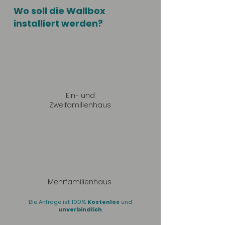
Wo soll die Wallbox
installiert werden?
Ein- und
Zweifamilienhaus
Mehrfamilienhaus
Die Anfrage ist 100%
Kostenlos
und
unverbindlich
.