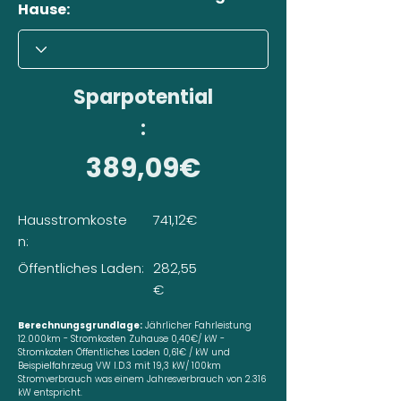
Hause:
Sparpotential
:
389,09€
Hausstromkoste
741,12€
n:
Öffentliches Laden:
282,55
€
Berechnungsgrundlage:
Jährlicher Fahrleistung
12.000km - Stromkosten Zuhause 0,40€/ kW -
Stromkosten Öffentliches Laden 0,61€ / kW und
Beispielfahrzeug VW I.D.3 mit 19,3 kW/ 100km
Stromverbrauch was einem Jahresverbrauch von 2.316
kW entspricht.