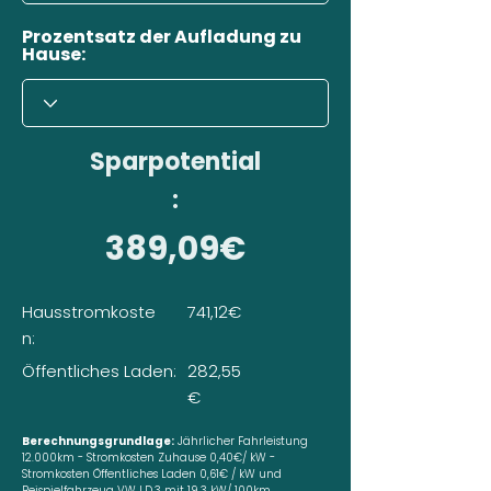
Prozentsatz der Aufladung zu
Hause:
Sparpotential
:
389,09€
Hausstromkoste
741,12€
n:
Öffentliches Laden:
282,55
€
Berechnungsgrundlage:
Jährlicher Fahrleistung
12.000km - Stromkosten Zuhause 0,40€/ kW -
Stromkosten Öffentliches Laden 0,61€ / kW und
Beispielfahrzeug VW I.D.3 mit 19,3 kW/ 100km