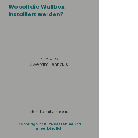
Wo soll die Wallbox
installiert werden?
Ein- und
Zweifamilienhaus
Mehrfamilienhaus
Die Anfrage ist 100%
Kostenlos
und
unverbindlich
.