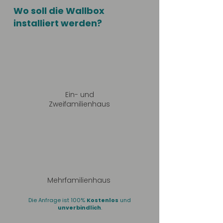
Wo soll die Wallbox
installiert werden?
Ein- und
Zweifamilienhaus
Mehrfamilienhaus
Die Anfrage ist 100%
Kostenlos
und
unverbindlich
.