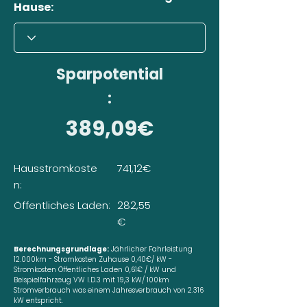
Hause:
Sparpotential
:
389,09€
Hausstromkoste
741,12€
n:
Öffentliches Laden:
282,55
€
Berechnungsgrundlage:
Jährlicher Fahrleistung
12.000km - Stromkosten Zuhause 0,40€/ kW -
Stromkosten Öffentliches Laden 0,61€ / kW und
Beispielfahrzeug VW I.D.3 mit 19,3 kW/ 100km
Stromverbrauch was einem Jahresverbrauch von 2.316
kW entspricht.