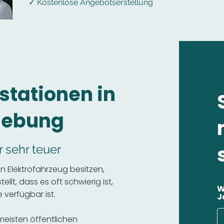
✓ Kostenlose Angebotserstellung
stationen in
gebung
r sehr teuer
n Elektrofahrzeug besitzen,
llt, dass es oft schwierig ist,
W
 verfügbar ist.
J
 meisten öffentlichen