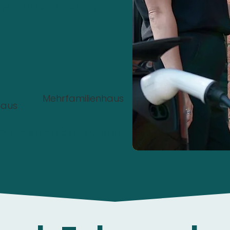
nstalliert werden?
Mehrfamilienhaus
haus
00%
Kostenlos
und
unverbindlich
.