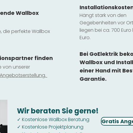
Installatio
ns
koste
sende Wallbox
Hängt stark vo
n den
Gegebenheiten vor Ort 
liegen b
ei ca. 700 Euro 
e, die perfekte Wallbox
Euro.
Bei GoElektrik be
tionspartner finden
Wallbox und Instal
ie von unserer
einer Hand mit Bes
 Ange
botserstellun
g.
Garantie.
Wir beraten Sie gerne!
Kostenlose Wallbox Beratung
✓
Gratis Ang
Kostenlose Projektplanung
✓