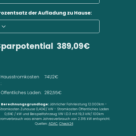
rozentsatz der Aufladung zu Hause:
Sparpotential
389,09€
Hausstromkosten
741,12€
:
Öffentliches Laden:
282,55€
Berechnungsgrundlage:
Jährlicher Fahrleistung 12.000km -
Stromkosten Zuhause 0,40€/ kW - Stromkosten Öffentliches Laden
0,61€ / kW und Beispielfahrzeug VW I.D.3 mit 19,3 kW/ 100km
tromverbrauch was einem Jahresverbrauch von 2.316 kW entspricht.
Quellen:
ADAC
,
Check24