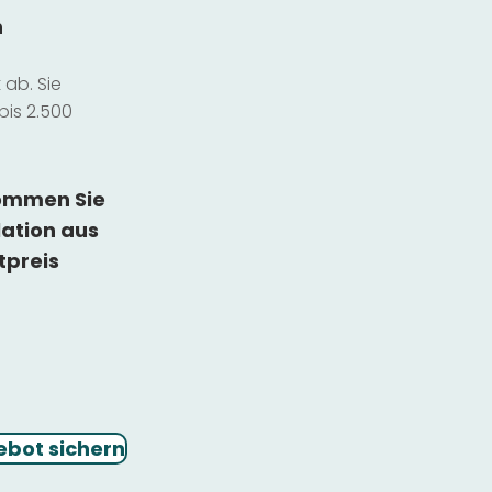
n
ab. Sie
bis 2.500
kommen Sie
lation
aus
tpreis
ebot sichern