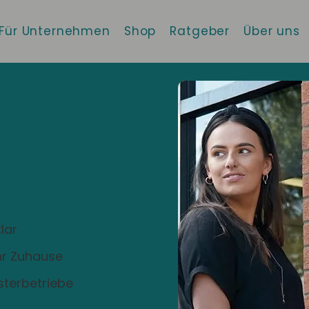
Für Unternehmen
Shop
Ratgeber
Über uns
 die beste
!
lar
Ihr Zuhause
sterbetriebe