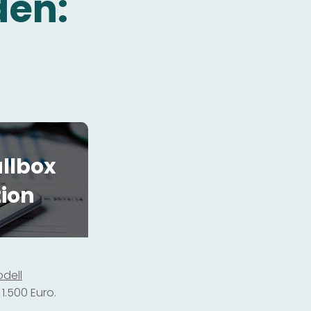
den:
llbox
tion
dell
1.500 Euro.