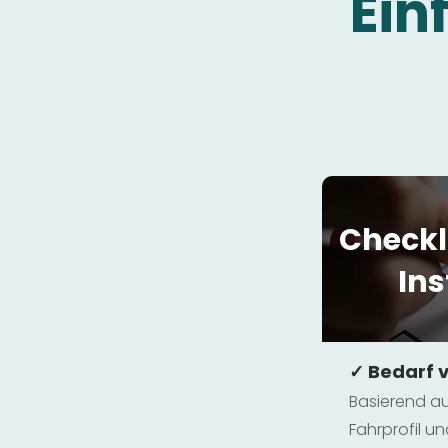
Ein
Checkl
Ins
✓ Bedarf 
Basierend au
Fahrprofil 