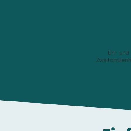
Wo soll die Wallbox i
Ein- und
Zweifamilien
Die Anfrage ist 1