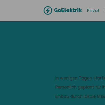
Privat
Hallo
Hilders
Zuhause ist
Ladestation
In wenigen Tagen startk
Persönlich geplant für 
Einbau durch lokale Mei