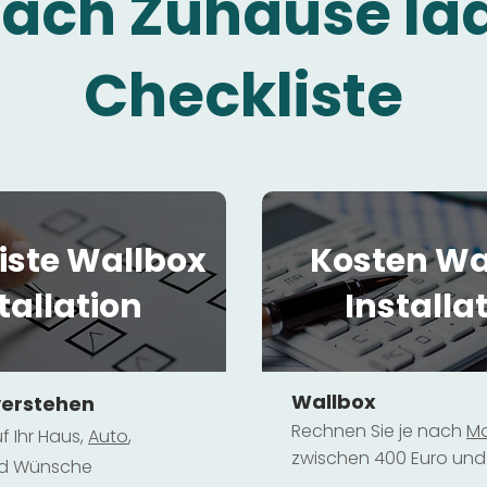
fach Zuhause la
Checkliste
iste Wallbox
Kosten Wa
tallation
Installa
Wallbox
verstehen
Rechnen Sie je nach
Mo
f Ihr Haus,
Au
to
,
zwischen 400 Euro und 
und Wünsche