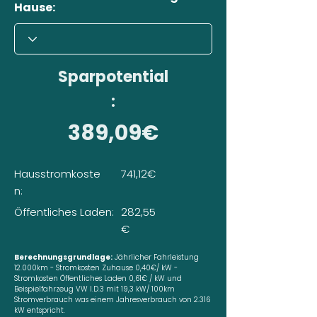
Hause:
Sparpotential
:
389,09€
Hausstromkoste
741,12€
n:
Öffentliches Laden:
282,55
€
Berechnungsgrundlage:
Jährlicher Fahrleistung
12.000km - Stromkosten Zuhause 0,40€/ kW -
Stromkosten Öffentliches Laden 0,61€ / kW und
Beispielfahrzeug VW I.D.3 mit 19,3 kW/ 100km
Stromverbrauch was einem Jahresverbrauch von 2.316
kW entspricht.