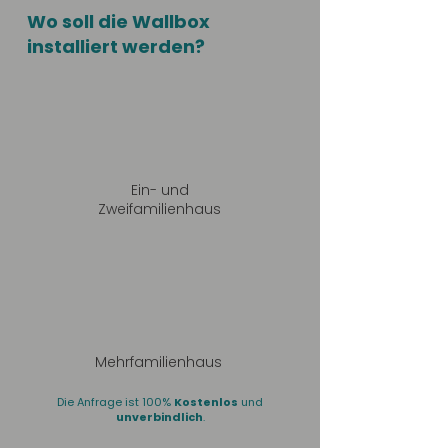
Wo soll die Wallbox
installiert werden?
Ein- und
Zweifamilienhaus
Mehrfamilienhaus
Die Anfrage ist 100%
Kostenlos
und
unverbindlich
.