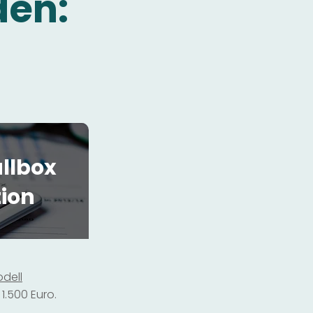
den:
llbox
tion
dell
1.500 Euro.