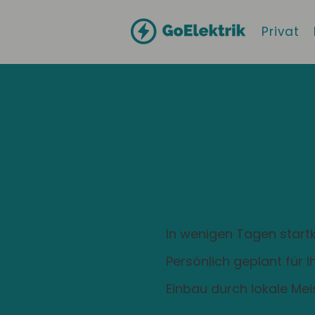
Privat
Hallo
Herten
Zuhause ist
Ladestation
In wenigen Tagen startk
Persönlich geplant für 
Einbau durch lokale Mei