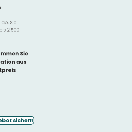
n
ab. Sie
bis 2.500
kommen Sie
lation
aus
tpreis
ebot sichern