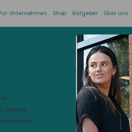
Für Unternehmen
Shop
Ratgeber
Über uns
 die beste
!
lar
Ihr Zuhause
sterbetriebe