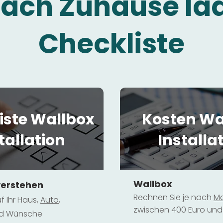
fach Zuhause la
Checkliste
iste Wallbox
Kosten Wa
tallation
Installa
Wallbox
verstehen
Rechnen Sie je nach
Mo
f Ihr Haus,
Au
to
,
zwischen 400 Euro und 
und Wünsche