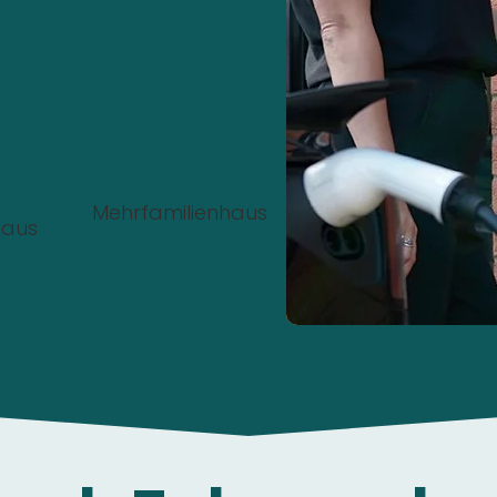
nstalliert werden?
Mehrfamilienhaus
haus
00%
Kostenlos
und
unverbindlich
.