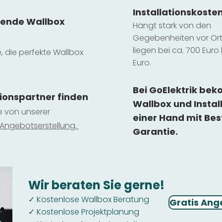
Installatio
ns
koste
sende Wallbox
Hängt stark vo
n den
Gegebenheiten vor Ort 
liegen b
ei ca. 700 Euro 
e, die perfekte Wallbox
Euro.
Bei GoElektrik be
tionspartner finden
Wallbox und Instal
ie von unserer
einer Hand mit Bes
 Ange
botserstellun
g.
Garantie.
Wir beraten Sie gerne!
Kostenlose Wallbox Beratung
✓
Gratis Ang
Kostenlose Projektplanung
✓