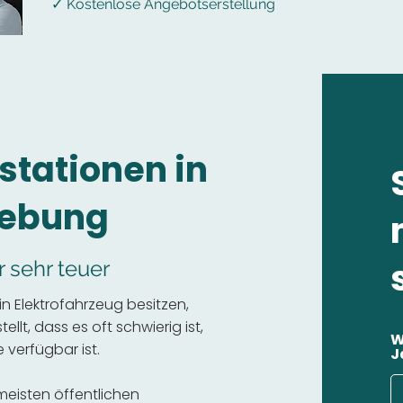
✓ Kostenlose Angebotserstellung
stationen in
gebung
r sehr teuer
n Elektrofahrzeug besitzen,
llt, dass es oft schwierig ist,
W
 verfügbar ist.
J
 meisten öffentlichen