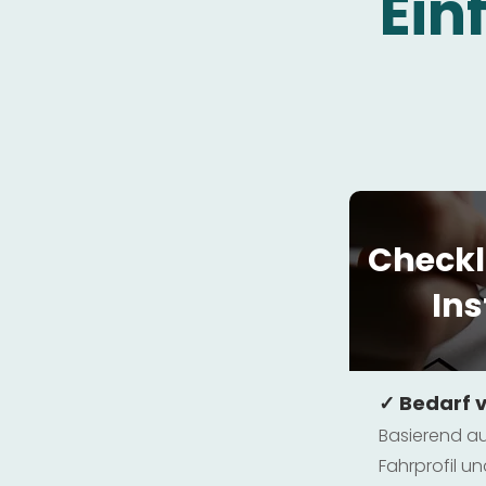
Ein
Checkl
Ins
✓ Bedarf 
Basierend au
Fahrprofil 