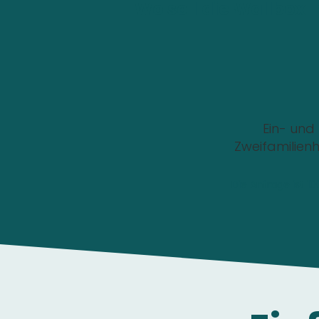
Wo soll die Wallbox i
Ein- und
Zweifamilien
Die Anfrage ist 1