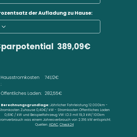
rozentsatz der Aufladung zu Hause:
Sparpotential
389,09€
Hausstromkosten
741,12€
:
Öffentliches Laden:
282,55€
Berechnungsgrundlage:
Jährlicher Fahrleistung 12.000km -
Stromkosten Zuhause 0,40€/ kW - Stromkosten Öffentliches Laden
0,61€ / kW und Beispielfahrzeug VW I.D.3 mit 19,3 kW/ 100km
tromverbrauch was einem Jahresverbrauch von 2.316 kW entspricht.
Quellen:
ADAC
,
Check24