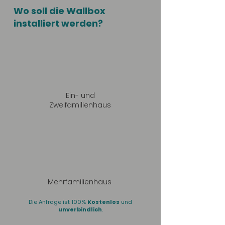
Wo soll die Wallbox
installiert werden?
Ein- und
Zweifamilienhaus
Mehrfamilienhaus
Die Anfrage ist 100%
Kostenlos
und
unverbindlich
.