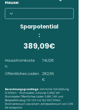
Hause:
Sparpotential
:
389,09€
Hausstromkoste
741,12€
n:
Öffentliches Laden:
282,55
€
Berechnungsgrundlage:
Jährlicher Fahrleistung
12.000km - Stromkosten Zuhause 0,40€/ kW -
Stromkosten Öffentliches Laden 0,61€ / kW und
Beispielfahrzeug VW I.D.3 mit 19,3 kW/ 100km
Stromverbrauch was einem Jahresverbrauch von 2.316
kW entspricht.