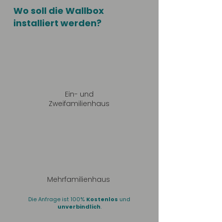
Wo soll die Wallbox
installiert werden?
Ein- und
Zweifamilienhaus
Mehrfamilienhaus
Die Anfrage ist 100%
Kostenlos
und
unverbindlich
.