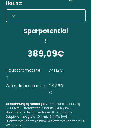
Hause:
Sparpotential
:
389,09€
Hausstromkoste
741,12€
n:
Öffentliches Laden:
282,55
€
Berechnungsgrundlage:
Jährlicher Fahrleistung
12.000km - Stromkosten Zuhause 0,40€/ kW -
Stromkosten Öffentliches Laden 0,61€ / kW und
Beispielfahrzeug VW I.D.3 mit 19,3 kW/ 100km
Stromverbrauch was einem Jahresverbrauch von 2.316
kW entspricht.