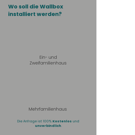
Wo soll die Wallbox
installiert werden?
Ein- und
Zweifamilienhaus
Mehrfamilienhaus
Die Anfrage ist 100%
Kostenlos
und
unverbindlich
.