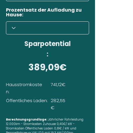
Prozentsatz der Aufladung zu
Hause:
Sparpotential
:
389,09€
Hausstromkoste
741,12€
n:
Öffentliches Laden:
282,55
€
Berechnungsgrundlage:
Jährlicher Fahrleistung
12.000km - Stromkosten Zuhause 0,40€/ kW -
Stromkosten Öffentliches Laden 0,61€ / kW und
Beispielfahrzeug VW I.D.3 mit 19,3 kW/ 100km