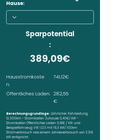
Hause:
Sparpotential
:
389,09€
Hausstromkoste
741,12€
n:
Öffentliches Laden:
282,55
€
Berechnungsgrundlage:
Jährlicher Fahrleistung
12.000km - Stromkosten Zuhause 0,40€/ kW -
Stromkosten Öffentliches Laden 0,61€ / kW und
Beispielfahrzeug VW I.D.3 mit 19,3 kW/ 100km
Stromverbrauch was einem Jahresverbrauch von 2.316
kW entspricht.