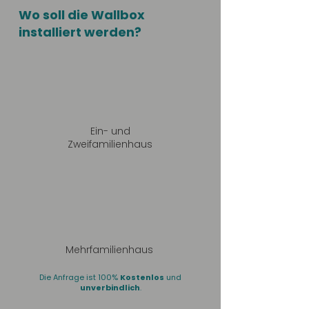
Wo soll die Wallbox
installiert werden?
Ein- und
Zweifamilienhaus
Mehrfamilienhaus
Die Anfrage ist 100%
Kostenlos
und
unverbindlich
.