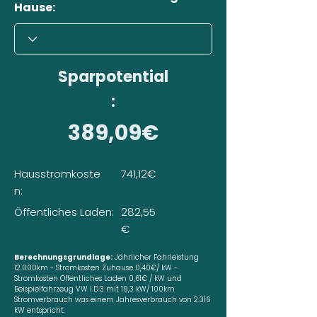
Hause:
Sparpotential
:
389,09€
Hausstromkoste
741,12€
n:
Öffentliches Laden:
282,55
€
Berechnungsgrundlage:
Jährlicher Fahrleistung
12.000km - Stromkosten Zuhause 0,40€/ kW -
Stromkosten Öffentliches Laden 0,61€ / kW und
Beispielfahrzeug VW I.D.3 mit 19,3 kW/ 100km
Stromverbrauch was einem Jahresverbrauch von 2.316
kW entspricht.