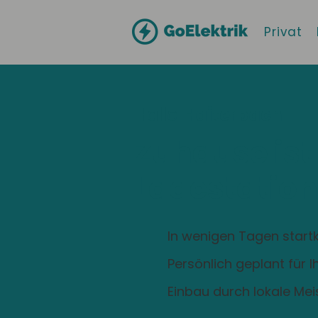
Privat
Hallo
Haiterbach
Zuhause ist
Ladestation
In wenigen Tagen startk
Persönlich geplant für 
Einbau durch lokale Mei