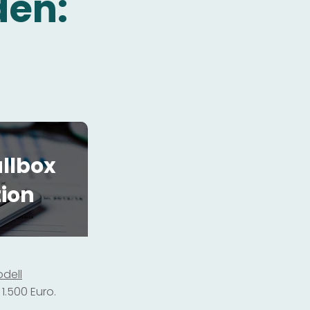
den:
llbox
tion
dell
1.500 Euro.