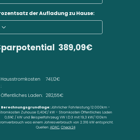
rozentsatz der Aufladung zu Hause:
Sparpotential
389,09€
Hausstromkosten
741,12€
:
Öffentliches Laden:
282,55€
Berechnungsgrundlage:
Jährlicher Fahrleistung 12.000km -
Stromkosten Zuhause 0,40€/ kW - Stromkosten Öffentliches Laden
0,61€ / kW und Beispielfahrzeug VW I.D.3 mit 19,3 kW/ 100km
tromverbrauch was einem Jahresverbrauch von 2.316 kW entspricht.
Quellen:
ADAC
,
Check24