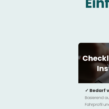
Ein
Checkl
Ins
✓ Bedarf 
Basierend au
Fahrprofil 