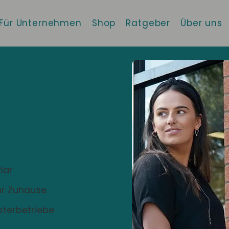
Für Unternehmen
Shop
Ratgeber
Über uns
 die beste
!
lar
Ihr Zuhause
sterbetriebe