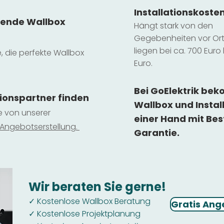
Installatio
ns
koste
sende Wallbox
Hängt stark vo
n den
Gegebenheiten vor Ort 
liegen b
ei ca. 700 Euro 
e, die perfekte Wallbox
Euro.
Bei GoElektrik be
tionspartner finden
Wallbox und Instal
ie von unserer
einer Hand mit Bes
 Ange
botserstellun
g.
Garantie.
Wir beraten Sie gerne!
Kostenlose Wallbox Beratung
✓
Gratis Ang
Kostenlose Projektplanung
✓