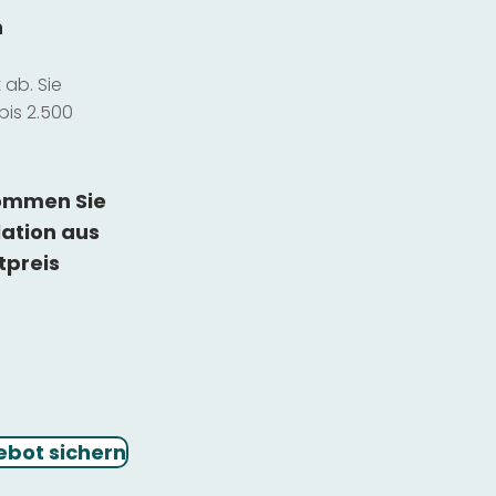
n
ab. Sie
bis 2.500
kommen Sie
lation
aus
tpreis
ebot sichern