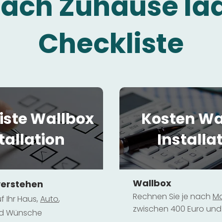
fach Zuhause la
Checkliste
iste Wallbox
Kosten Wa
tallation
Installa
Wallbox
verstehen
Rechnen Sie je nach
Mo
f Ihr Haus,
Au
to
,
zwischen 400 Euro und 
und Wünsche