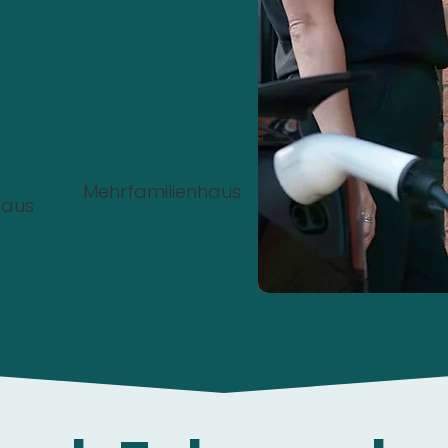
nstalliert werden?
Mehrfamilienhaus
haus
00%
Kostenlos
und
unverbindlich
.