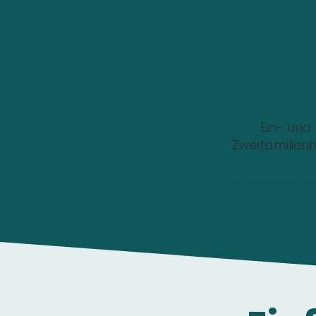
Wo soll die Wallbox i
Ein- und
Zweifamilien
Die Anfrage ist 1