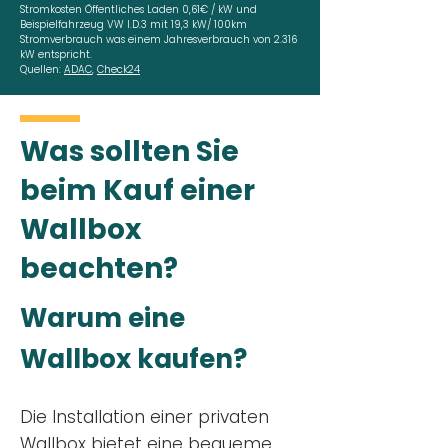
Stromkosten Öffentliches Laden 0,61€ / kW und
Beispielfahrzeug VW I.D.3 mit 19,3 kW/ 100km
Stromverbrauch was einem Jahresverbrauch von 2.316
kW entspricht.
Quellen:
ADAC
,
Check24
Was sollten Sie
beim Kauf einer
Wallbox
beachten?
Warum eine
Wallbox kaufen?
Die Installation einer privaten
Wallbox
bietet eine bequeme,