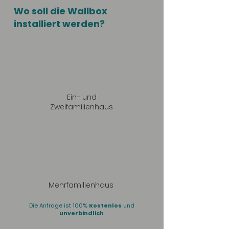
Wo soll die Wallbox
installiert werden?
Ein- und
Zweifamilienhaus
Mehrfamilienhaus
Die Anfrage ist 100%
Kostenlos
und
unverbindlich
.