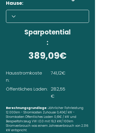
Hause:
Sparpotential
:
389,09€
Hausstromkoste
741,12€
n:
Öffentliches Laden:
282,55
€
Berechnungsgrundlage:
Jährlicher Fahrleistung
12.000km - Stromkosten Zuhause 0,40€/ kW -
Stromkosten Öffentliches Laden 0,61€ / kW und
Beispielfahrzeug VW I.D.3 mit 19,3 kW/ 100km
Stromverbrauch was einem Jahresverbrauch von 2.316
kW entspricht.