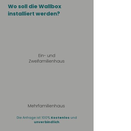
Wo soll die Wallbox
installiert werden?
Ein- und
Zweifamilienhaus
Mehrfamilienhaus
Die Anfrage ist 100%
Kostenlos
und
unverbindlich
.