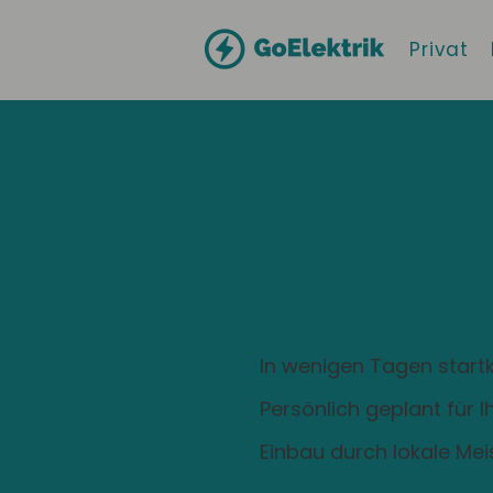
Privat
Hallo
Güntersleben
Zuhause ist
Ladestation
In wenigen Tagen startk
Persönlich geplant für 
Einbau durch lokale Mei