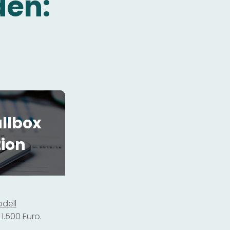
den:
llbox
tion
dell
1.500 Euro.