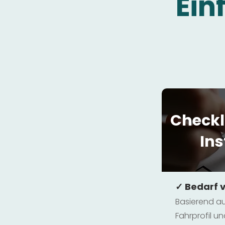
Ein
Checkl
Ins
✓ Bedarf 
Basierend au
Fahrprofil 