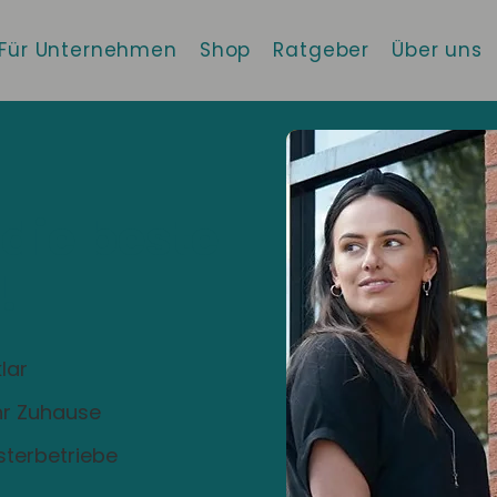
Für Unternehmen
Shop
Ratgeber
Über uns
 die beste
!
lar
Ihr Zuhause
sterbetriebe