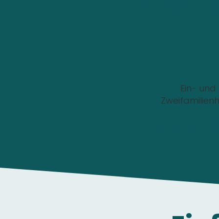
Wo soll die Wallbox i
Ein- und
Zweifamilien
Die Anfrage ist 1