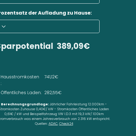
rozentsatz der Aufladung zu Hause:
Sparpotential
389,09€
Hausstromkosten
741,12€
:
Öffentliches Laden:
282,55€
Berechnungsgrundlage:
Jährlicher Fahrleistung 12.000km -
Stromkosten Zuhause 0,40€/ kW - Stromkosten Öffentliches Laden
0,61€ / kW und Beispielfahrzeug VW I.D.3 mit 19,3 kW/ 100km
tromverbrauch was einem Jahresverbrauch von 2.316 kW entspricht.
Quellen:
ADAC
,
Check24