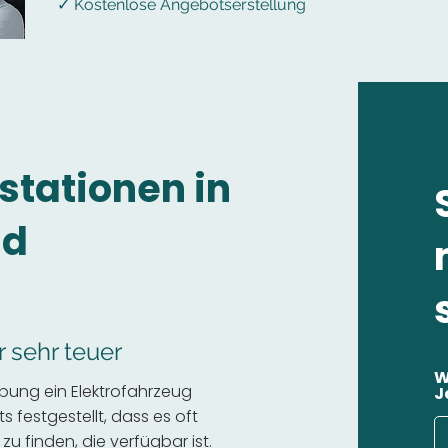
✓ Kostenlose Angebotserstellung
stationen in
nd
r sehr teuer
W
bung ein Elektrofahrzeug
J
 festgestellt, dass es oft
 zu finden, die verfügbar ist.