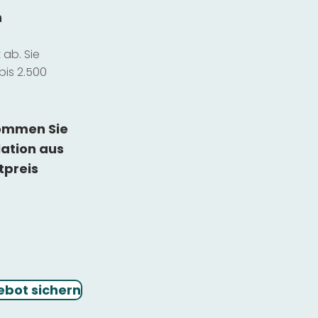
n
ab. Sie
bis 2.500
kommen Sie
lation
aus
tpreis
ebot sichern