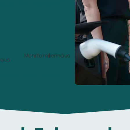
nstalliert werden?
Mehrfamilienhaus
haus
00%
Kostenlos
und
unverbindlich
.