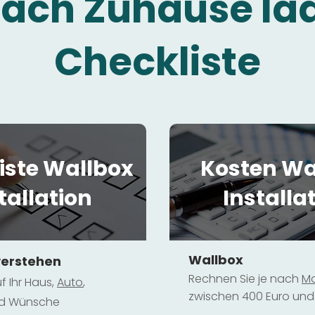
fach Zuhause la
Checkliste
iste Wallbox
Kosten Wa
tallation
Installa
Wallbox
verstehen
Rechnen Sie je nach
Mo
f Ihr Haus,
Au
to
,
zwischen 400 Euro und 
und Wünsche