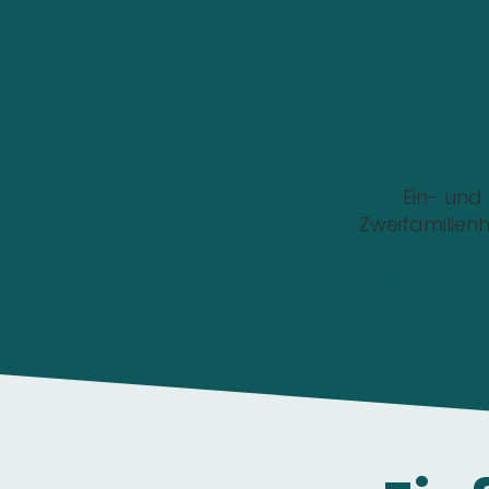
Wo soll die Wallbox i
Ein- und
Zweifamilien
Die Anfrage ist 1