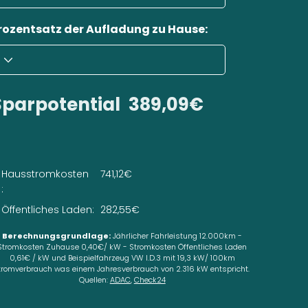
rozentsatz der Aufladung zu Hause:
Sparpotential
389,09€
Hausstromkosten
741,12€
:
Öffentliches Laden:
282,55€
Berechnungsgrundlage:
Jährlicher Fahrleistung 12.000km -
Stromkosten Zuhause 0,40€/ kW - Stromkosten Öffentliches Laden
0,61€ / kW und Beispielfahrzeug VW I.D.3 mit 19,3 kW/ 100km
tromverbrauch was einem Jahresverbrauch von 2.316 kW entspricht.
Quellen:
ADAC
,
Check24