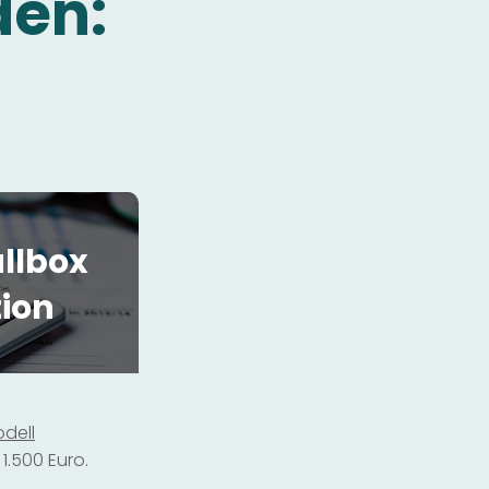
den:
llbox
tion
dell
1.500 Euro.