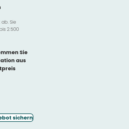
n
ab. Sie
bis 2.500
kommen Sie
lation
aus
tpreis
ebot sichern