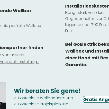
Installatio
ns
koste
sende Wallbox
Hängt stark vo
n den
Gegebenheiten vor Ort 
liegen b
ei ca. 700 Euro 
e, die perfekte Wallbox
Euro.
Bei GoElektrik be
tionspartner finden
Wallbox und Instal
ie von unserer
einer Hand mit Bes
 Ange
botserstellun
g.
Garantie.
Wir beraten Sie gerne!
Kostenlose Wallbox Beratung
✓
Gratis Ang
Kostenlose Projektplanung
✓