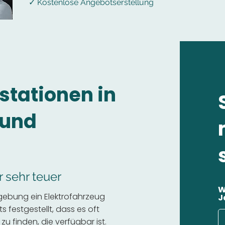
✓ Kostenlose Angebotserstellung
stationen in
 und
r sehr teuer
W
gebung ein Elektrofahrzeug
J
 festgestellt, dass es oft
 zu finden, die verfügbar ist.