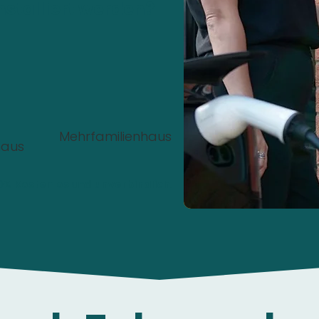
nstalliert werden?
Mehrfamilienhaus
haus
00%
Kostenlos
und
unverbindlich
.