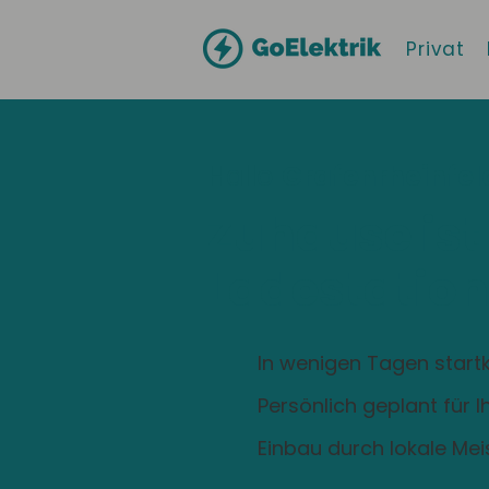
Privat
Hallo
Grafenrheinfel
Zuhause ist
Ladestation
In wenigen Tagen startk
Persönlich geplant für 
Einbau durch lokale Mei