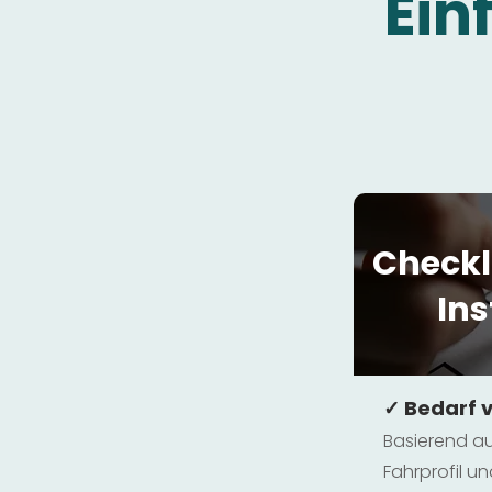
Ein
Checkl
Ins
✓ Bedarf 
Basierend au
Fahrprofil 