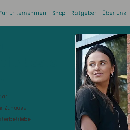
Für Unternehmen
Shop
Ratgeber
Über uns
d
 die beste
!
lar
Ihr Zuhause
sterbetriebe