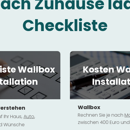
fach Zuhause la
Checkliste
iste Wallbox
Kosten Wa
tallation
Installa
Wallbox
verstehen
Rechnen Sie je nach
Mo
f Ihr Haus,
Au
to
,
zwischen 400 Euro und 
und Wünsche