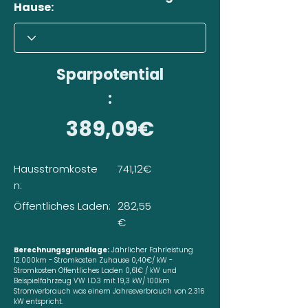
Hause:
Sparpotential
:
389,09€
Hausstromkoste
741,12€
n:
Öffentliches Laden:
282,55
€
Berechnungsgrundlage:
Jährlicher Fahrleistung
12.000km - Stromkosten Zuhause 0,40€/ kW -
Stromkosten Öffentliches Laden 0,61€ / kW und
Beispielfahrzeug VW I.D.3 mit 19,3 kW/ 100km
Stromverbrauch was einem Jahresverbrauch von 2.316
kW entspricht.