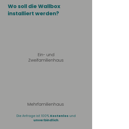
Wo soll die Wallbox
installiert werden?
Ein- und
Zweifamilienhaus
Mehrfamilienhaus
Die Anfrage ist 100%
Kostenlos
und
unverbindlich
.