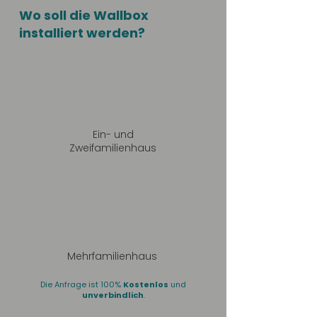
Wo soll die Wallbox
installiert werden?
Ein- und
Zweifamilienhaus
Mehrfamilienhaus
Die Anfrage ist 100%
Kostenlos
und
unverbindlich
.