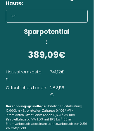
Hause:
Sparpotential
:
389,09€
Hausstromkoste
741,12€
n:
Öffentliches Laden:
282,55
€
Berechnungsgrundlage:
Jährlicher Fahrleistung
12.000km - Stromkosten Zuhause 0,40€/ kW -
Stromkosten Öffentliches Laden 0,61€ / kW und
Beispielfahrzeug VW I.D.3 mit 19,3 kW/ 100km
Stromverbrauch was einem Jahresverbrauch von 2.316
kW entspricht.