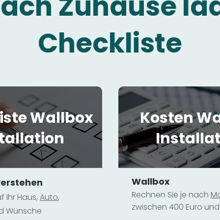
fach Zuhause la
Checkliste
iste Wallbox
Kosten Wa
tallation
Installa
Wallbox
verstehen
Rechnen Sie je nach
Mo
f Ihr Haus,
Au
to
,
zwischen 400 Euro und 
und Wünsche