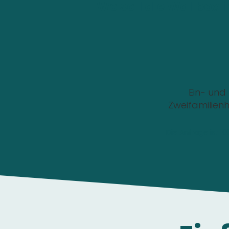
Wo soll die Wallbox i
Ein- und
Zweifamilien
Die Anfrage ist 1