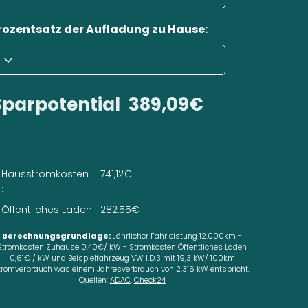
rozentsatz der Aufladung zu Hause:
Sparpotential
389,09€
Hausstromkosten
741,12€
:
Öffentliches Laden:
282,55€
Berechnungsgrundlage:
Jährlicher Fahrleistung 12.000km -
Stromkosten Zuhause 0,40€/ kW - Stromkosten Öffentliches Laden
0,61€ / kW und Beispielfahrzeug VW I.D.3 mit 19,3 kW/ 100km
tromverbrauch was einem Jahresverbrauch von 2.316 kW entspricht.
Quellen:
ADAC
,
Check24