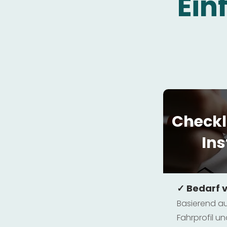
Ein
Checkl
Ins
✓ Bedarf 
Basierend au
Fahrprofil 