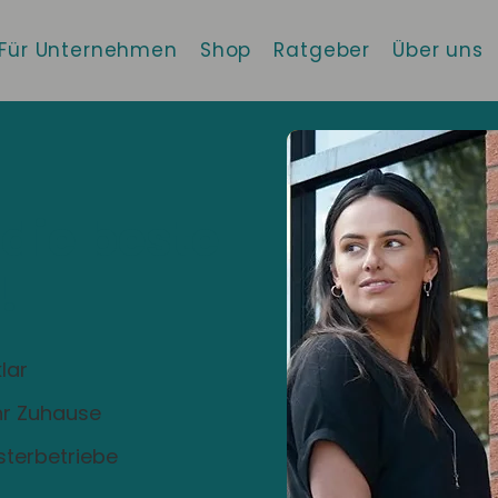
Für Unternehmen
Shop
Ratgeber
Über uns
 die beste
!
lar
Ihr Zuhause
sterbetriebe