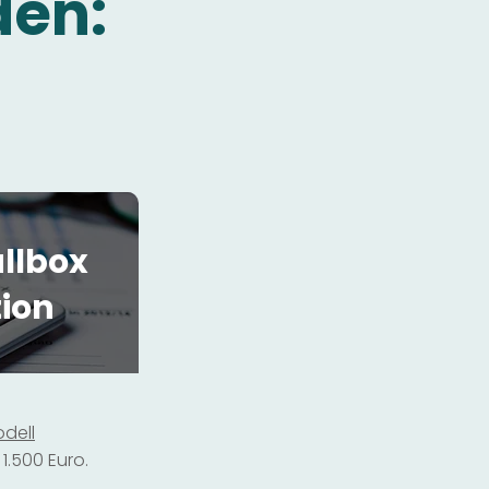
den:
llbox
tion
dell
1.500 Euro.