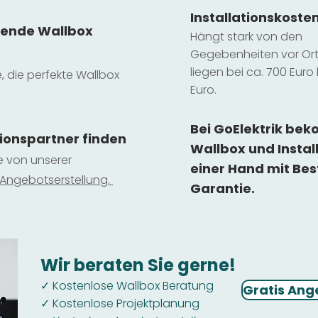
Installatio
ns
koste
sende Wallbox
Hängt stark vo
n den
Gegebenheiten vor Ort 
liegen b
ei ca. 700 Euro 
e, die perfekte Wallbox
Euro.
Bei GoElektrik be
tionspartner finden
Wallbox und Instal
ie von unserer
einer Hand mit Bes
 Ange
botserstellun
g.
Garantie.
Wir beraten Sie gerne!
Kostenlose Wallbox Beratung
✓
Gratis Ang
Kostenlose Projektplanung
✓