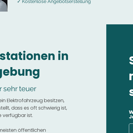
✓ Kostenlose Angebotserstellung
stationen in
gebung
r sehr teuer
n Elektrofahrzeug besitzen,
llt, dass es oft schwierig ist,
W
 verfügbar ist.
J
 meisten öffentlichen