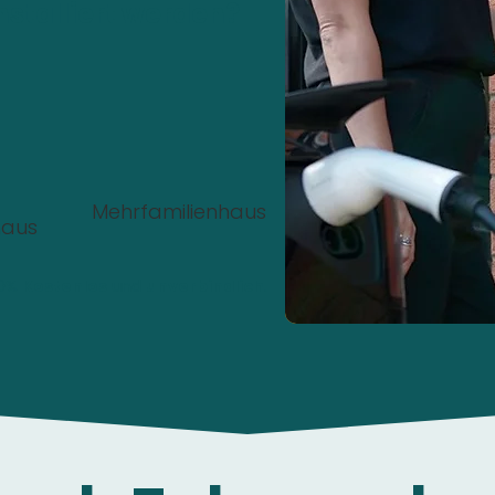
nstalliert werden?
Mehrfamilienhaus
haus
00%
Kostenlos
und
unverbindlich
.