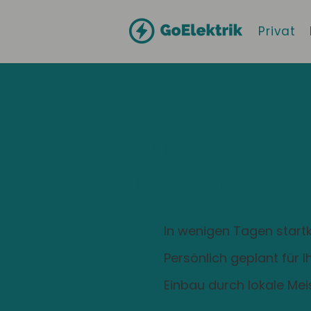
Privat
Hallo
Geseke
Zuhause ist
Ladestation
In wenigen Tagen startk
Persönlich geplant für 
Einbau durch lokale Mei