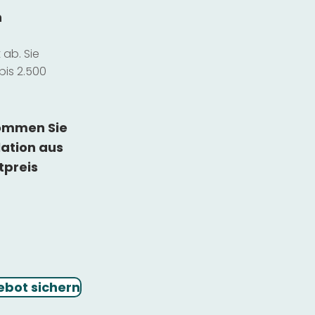
n
ab. Sie
bis 2.500
kommen Sie
lation
aus
tpreis
ebot sichern