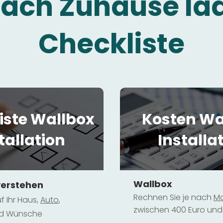
fach Zuhause la
Checkliste
iste Wallbox
Kosten Wa
tallation
Installa
Wallbox
verstehen
Rechnen Sie je nach
Mo
f Ihr Haus,
Au
to
,
zwischen 400 Euro und 
und Wünsche