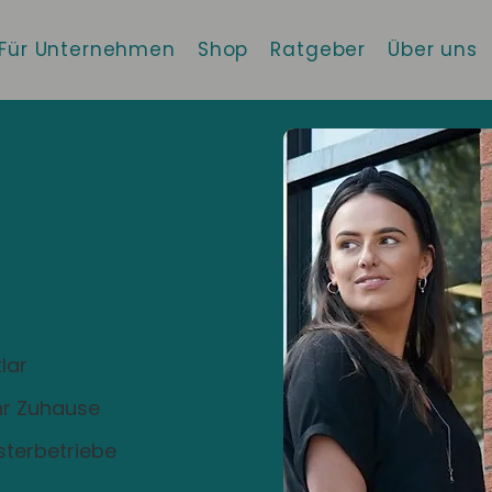
Für Unternehmen
Shop
Ratgeber
Über uns
 die beste
!
lar
Ihr Zuhause
sterbetriebe