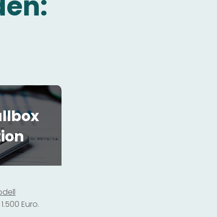
den:
llbox
tion
dell
1.500 Euro.