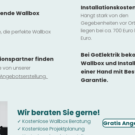
Installatio
ns
koste
sende Wallbox
Hängt stark vo
n den
Gegebenheiten vor Ort 
liegen b
ei ca. 700 Euro 
e, die perfekte Wallbox
Euro.
Bei GoElektrik be
tionspartner finden
Wallbox und Instal
ie von unserer
einer Hand mit Bes
 Ange
botserstellun
g.
Garantie.
Wir beraten Sie gerne!
Kostenlose Wallbox Beratung
✓
Gratis Ang
Kostenlose Projektplanung
✓