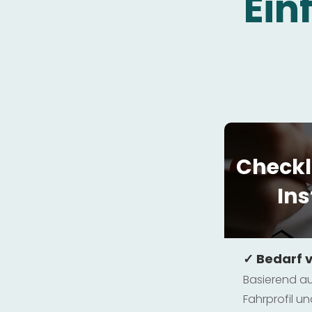
Ein
Checkl
Ins
✓ Bedarf 
Basierend au
Fahrprofil 