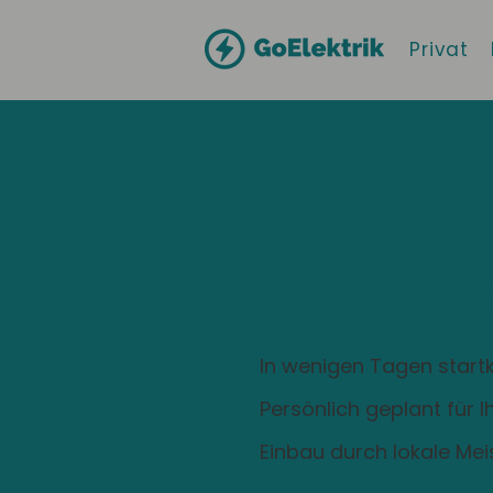
Privat
Hallo
Geislingen
Zuhause ist
Ladestation
In wenigen Tagen startk
Persönlich geplant für 
Einbau durch lokale Mei