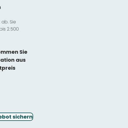
n
ab. Sie
bis 2.500
kommen Sie
lation
aus
tpreis
ebot sichern