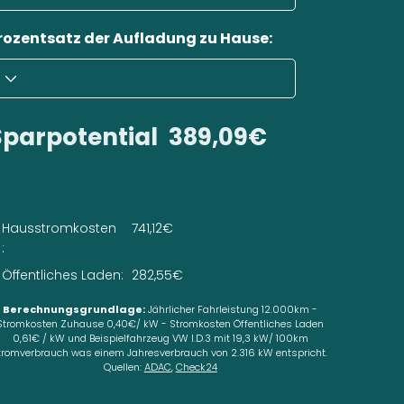
rozentsatz der Aufladung zu Hause:
Sparpotential
389,09€
Hausstromkosten
741,12€
:
Öffentliches Laden:
282,55€
Berechnungsgrundlage:
Jährlicher Fahrleistung 12.000km -
Stromkosten Zuhause 0,40€/ kW - Stromkosten Öffentliches Laden
0,61€ / kW und Beispielfahrzeug VW I.D.3 mit 19,3 kW/ 100km
tromverbrauch was einem Jahresverbrauch von 2.316 kW entspricht.
Quellen:
ADAC
,
Check24