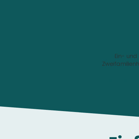
Wo soll die Wallbox i
Ein- und
Zweifamilien
Die Anfrage ist 1