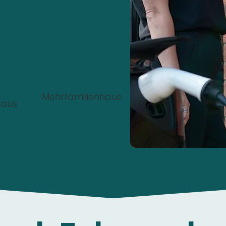
nstalliert werden?
Mehrfamilienhaus
haus
00%
Kostenlos
und
unverbindlich
.