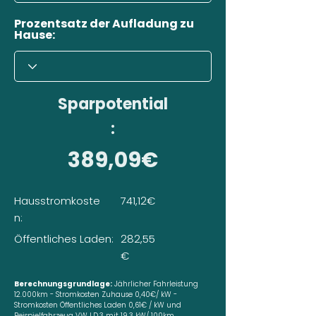
Prozentsatz der Aufladung zu
Hause:
Sparpotential
:
389,09€
Hausstromkoste
741,12€
n:
Öffentliches Laden:
282,55
€
Berechnungsgrundlage:
Jährlicher Fahrleistung
12.000km - Stromkosten Zuhause 0,40€/ kW -
Stromkosten Öffentliches Laden 0,61€ / kW und
Beispielfahrzeug VW I.D.3 mit 19,3 kW/ 100km