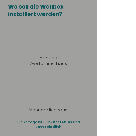
Wo soll die Wallbox
installiert werden?
Ein- und
Zweifamilienhaus
Mehrfamilienhaus
Die Anfrage ist 100%
Kostenlos
und
unverbindlich
.