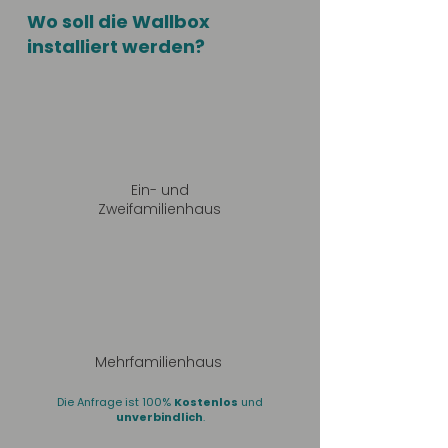
Wo soll die Wallbox
installiert werden?
Ein- und
Zweifamilienhaus
Mehrfamilienhaus
Die Anfrage ist 100%
Kostenlos
und
unverbindlich
.