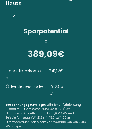
Hause:
Sparpotential
:
389,09€
Hausstromkoste
741,12€
n:
Öffentliches Laden:
282,55
€
Berechnungsgrundlage:
Jährlicher Fahrleistung
12.000km - Stromkosten Zuhause 0,40€/ kW -
Stromkosten Öffentliches Laden 0,61€ / kW und
Beispielfahrzeug VW I.D.3 mit 19,3 kW/ 100km
Stromverbrauch was einem Jahresverbrauch von 2.316
kW entspricht.