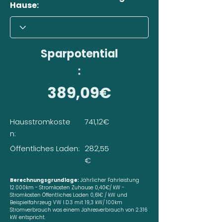
Hause:
Sparpotential
:
389,09€
Hausstromkoste
741,12€
n:
Öffentliches Laden:
282,55
€
Berechnungsgrundlage:
Jährlicher Fahrleistung
12.000km - Stromkosten Zuhause 0,40€/ kW -
Stromkosten Öffentliches Laden 0,61€ / kW und
Beispielfahrzeug VW I.D.3 mit 19,3 kW/ 100km
Stromverbrauch was einem Jahresverbrauch von 2.316
kW entspricht.