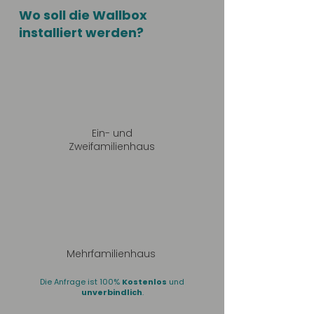
Wo soll die Wallbox
installiert werden?
Ein- und
Zweifamilienhaus
Mehrfamilienhaus
Die Anfrage ist 100%
Kostenlos
und
unverbindlich
.