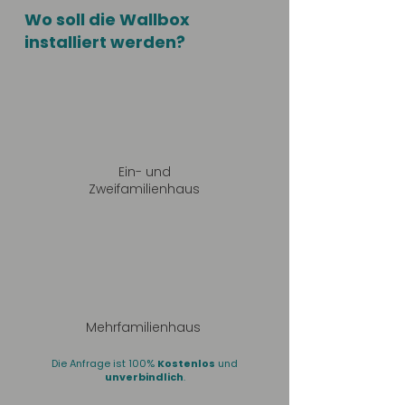
Wo soll die Wallbox
installiert werden?
Ein- und
Zweifamilienhaus
Mehrfamilienhaus
Die Anfrage ist 100%
Kostenlos
und
unverbindlich
.