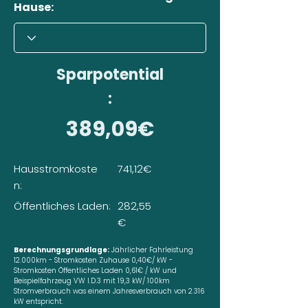
Hause:
Sparpotential
:
389,09€
Hausstromkoste
741,12€
n:
Öffentliches Laden:
282,55
€
Berechnungsgrundlage:
Jährlicher Fahrleistung
12.000km - Stromkosten Zuhause 0,40€/ kW -
Stromkosten Öffentliches Laden 0,61€ / kW und
Beispielfahrzeug VW I.D.3 mit 19,3 kW/ 100km
Stromverbrauch was einem Jahresverbrauch von 2.316
kW entspricht.