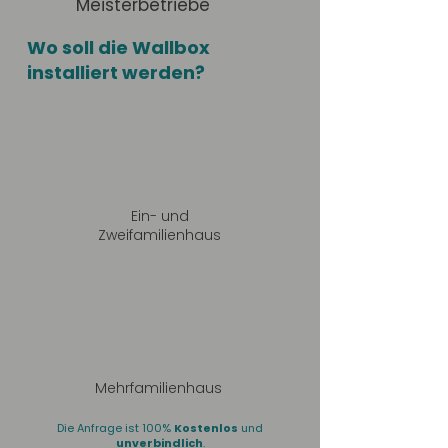
Meisterbetriebe
Wo soll die Wallbox
installiert werden?
Ein- und
Zweifamilienhaus
Mehrfamilienhaus
Die Anfrage ist 100%
Kostenlos
und
unverbindlich
.