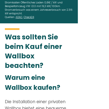
Stromkosten Öffentliches Laden 0,61€ / kW und
Beispielfahrzeug VW I.D.3 mit 19,3 kW/ 100km
Stromverbrauch was einem Jahresverbrauch von 2.316
kW entspricht.
Quellen:
ADAC
,
Check24
Was sollten Sie
beim Kauf einer
Wallbox
beachten?
Warum eine
Wallbox kaufen?
Die Installation einer privaten
Wallbox
bietet eine bequeme,