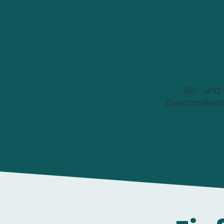
Wo soll die Wallbox i
Ein- und
Zweifamilien
Die Anfrage ist 1