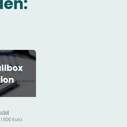
den:
llbox
tion
dell
1.500 Euro.