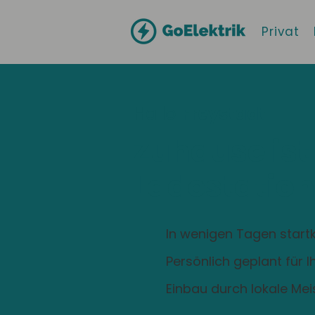
Privat
Hallo
Freystadt
Zuhause ist
Ladestation
In wenigen Tagen startk
Persönlich geplant für 
Einbau durch lokale Mei