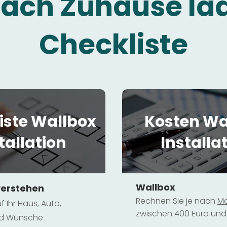
fach Zuhause la
Checkliste
iste Wallbox
Kosten Wa
tallation
Installa
Wallbox
verstehen
Rechnen Sie je nach
Mo
f Ihr Haus,
Au
to
,
zwischen 400 Euro und 
und Wünsche