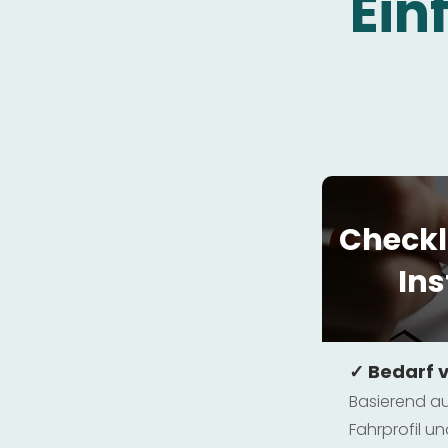
Ein
Checkl
Ins
✓ Bedarf 
Basierend au
Fahrprofil 