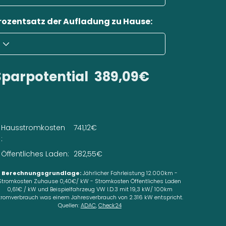
rozentsatz der Aufladung zu Hause:
Sparpotential
389,09€
Hausstromkosten
741,12€
:
Öffentliches Laden:
282,55€
Berechnungsgrundlage:
Jährlicher Fahrleistung 12.000km -
Stromkosten Zuhause 0,40€/ kW - Stromkosten Öffentliches Laden
0,61€ / kW und Beispielfahrzeug VW I.D.3 mit 19,3 kW/ 100km
tromverbrauch was einem Jahresverbrauch von 2.316 kW entspricht.
Quellen:
ADAC
,
Check24