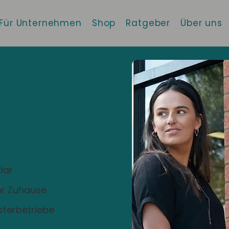
Für Unternehmen
Shop
Ratgeber
Über uns
 die beste
!
lar
Ihr Zuhause
sterbetriebe