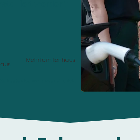
nstalliert werden?
Mehrfamilienhaus
haus
00%
Kostenlos
und
unverbindlich
.