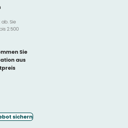
n
ab. Sie
bis 2.500
kommen Sie
lation
aus
tpreis
ebot sichern