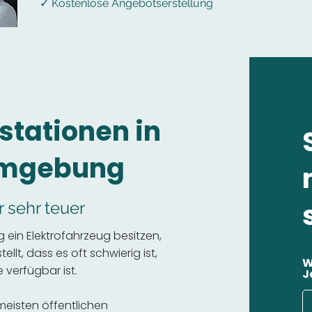
✓ Kostenlose Angebotserstellung
stationen in
Umgebung
r sehr teuer
ein Elektrofahrzeug besitzen,
llt, dass es oft schwierig ist,
W
 verfügbar ist.
J
 meisten öffentlichen