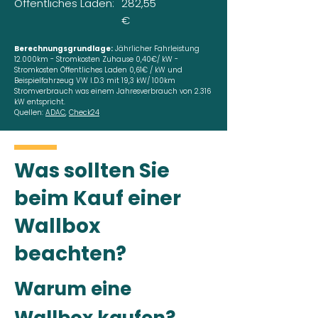
Öffentliches Laden:
282,55
€
Berechnungsgrundlage:
Jährlicher Fahrleistung
12.000km - Stromkosten Zuhause 0,40€/ kW -
Stromkosten Öffentliches Laden 0,61€ / kW und
Beispielfahrzeug VW I.D.3 mit 19,3 kW/ 100km
Stromverbrauch was einem Jahresverbrauch von 2.316
kW entspricht.
Quellen:
ADAC
,
Check24
Was sollten Sie
beim Kauf einer
Wallbox
beachten?
Warum eine