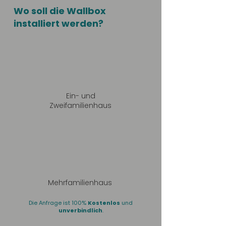
Wo soll die Wallbox
installiert werden?
Ein- und
Zweifamilienhaus
Mehrfamilienhaus
Die Anfrage ist 100%
Kostenlos
und
unverbindlich
.