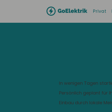
Privat
Hallo
Frensdorf
Zuhause ist
Ladestation
In wenigen Tagen startk
Persönlich geplant für 
Einbau durch lokale Mei