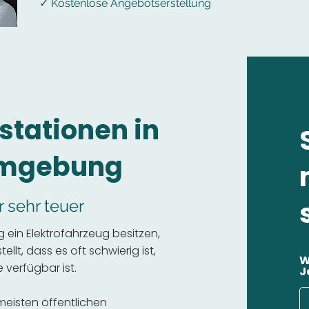
✓ Kostenlose Angebotserstellung
stationen in
Umgebung
r sehr teuer
ein Elektrofahrzeug besitzen,
llt, dass es oft schwierig ist,
W
 verfügbar ist.
J
 meisten öffentlichen