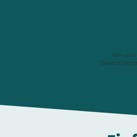
Wo soll die Wallbox i
Ein- und
Zweifamilien
Die Anfrage ist 1