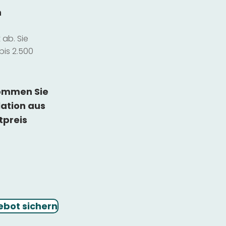
n
ab. Sie
bis 2.500
kommen Sie
lation
aus
tpreis
ebot sichern