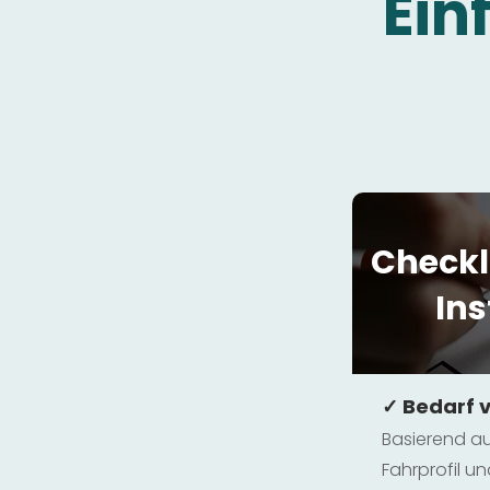
Ein
Checkl
Ins
✓ Bedarf 
Basierend au
Fahrprofil 