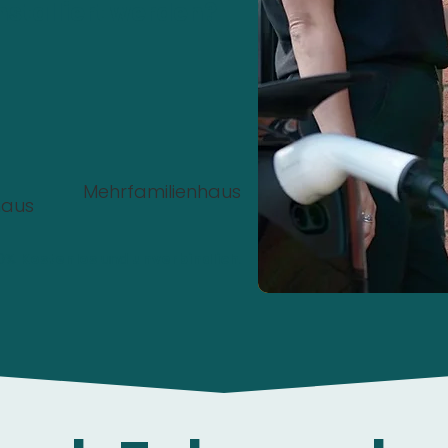
nstalliert werden?
Mehrfamilienhaus
haus
00%
Kostenlos
und
unverbindlich
.