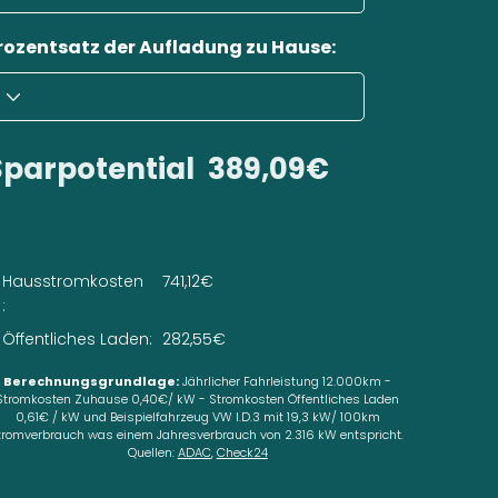
rozentsatz der Aufladung zu Hause:
Sparpotential
389,09€
Hausstromkosten
741,12€
:
Öffentliches Laden:
282,55€
Berechnungsgrundlage:
Jährlicher Fahrleistung 12.000km -
Stromkosten Zuhause 0,40€/ kW - Stromkosten Öffentliches Laden
0,61€ / kW und Beispielfahrzeug VW I.D.3 mit 19,3 kW/ 100km
tromverbrauch was einem Jahresverbrauch von 2.316 kW entspricht.
Quellen:
ADAC
,
Check24