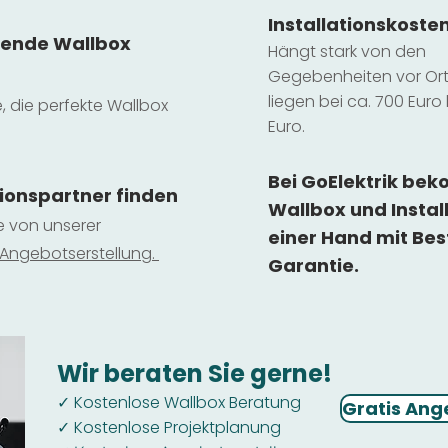
Installatio
ns
koste
sende Wallbox
Hängt stark vo
n den
Gegebenheiten vor Ort 
liegen b
ei ca. 700 Euro 
e, die perfekte Wallbox
Euro.
Bei GoElektrik be
tionspartner finden
Wallbox und Instal
ie von unserer
einer Hand mit Bes
 Ange
botserstellun
g.
Garantie.
Wir beraten Sie gerne!
Kostenlose Wallbox Beratung
✓
Gratis Ang
Kostenlose Projektplanung
✓