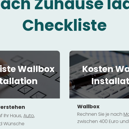
fach Zuhause la
Checkliste
iste Wallbox
Kosten Wa
tallation
Installa
Wallbox
verstehen
Rechnen Sie je nach
Mo
f Ihr Haus,
Au
to
,
zwischen 400 Euro und 
und Wünsche