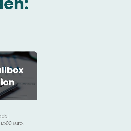
den:
llbox
tion
dell
1.500 Euro.