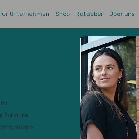
Für Unternehmen
Shop
Ratgeber
Über uns
 die beste
!
lar
Ihr Zuhause
sterbetriebe