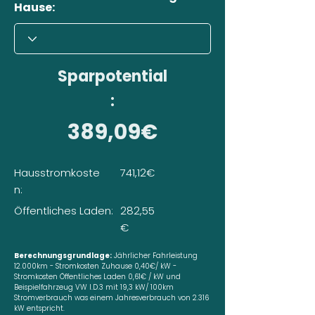
Hause:
Sparpotential
:
389,09€
Hausstromkoste
741,12€
n:
Öffentliches Laden:
282,55
€
Berechnungsgrundlage:
Jährlicher Fahrleistung
12.000km - Stromkosten Zuhause 0,40€/ kW -
Stromkosten Öffentliches Laden 0,61€ / kW und
Beispielfahrzeug VW I.D.3 mit 19,3 kW/ 100km
Stromverbrauch was einem Jahresverbrauch von 2.316
kW entspricht.