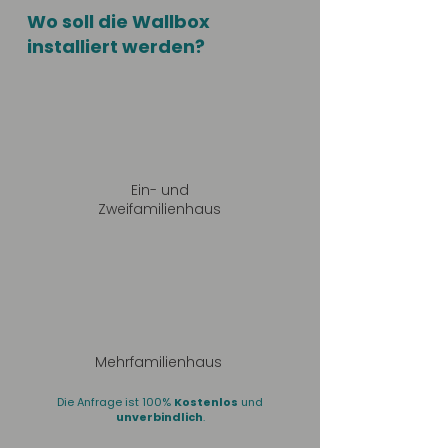
Wo soll die Wallbox
installiert werden?
Ein- und
Zweifamilienhaus
Mehrfamilienhaus
Die Anfrage ist 100%
Kostenlos
und
unverbindlich
.