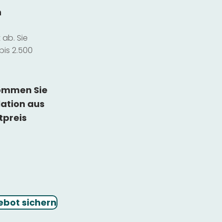
n
ab. Sie
bis 2.500
kommen Sie
lation
aus
tpreis
ebot sichern