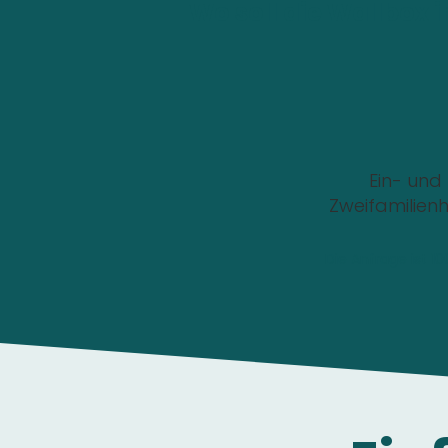
Wo soll die Wallbox i
Ein- und
Zweifamilien
Die Anfrage ist 1