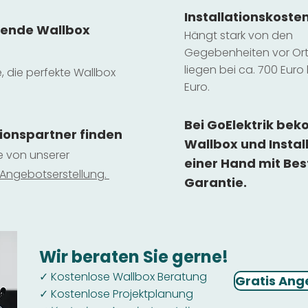
Installatio
ns
koste
sende Wallbox
Hängt stark vo
n den
Gegebenheiten vor Ort 
liegen b
ei ca. 700 Euro 
e, die perfekte Wallbox
Euro.
Bei GoElektrik be
tionspartner finden
Wallbox und Instal
ie von unserer
einer Hand mit Bes
 Ange
botserstellun
g.
Garantie.
Wir beraten Sie gerne!
Kostenlose Wallbox Beratung
✓
Gratis Ang
Kostenlose Projektplanung
✓