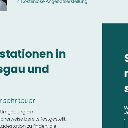
✓ Kostenlose Angebotserstellung
stationen in
isgau und
r sehr teuer
W
er Umgebung ein
J
cherweise bereits festgestellt,
 Ladestation zu finden, die