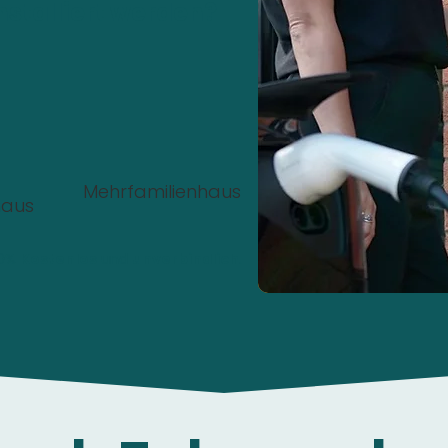
nstalliert werden?
Mehrfamilienhaus
haus
00%
Kostenlos
und
unverbindlich
.