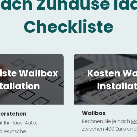
fach Zuhause la
Checkliste
iste Wallbox
Kosten Wa
tallation
Installa
Wallbox
verstehen
Rechnen Sie je nach
Mo
f Ihr Haus,
Au
to
,
zwischen 400 Euro und 
und Wünsche