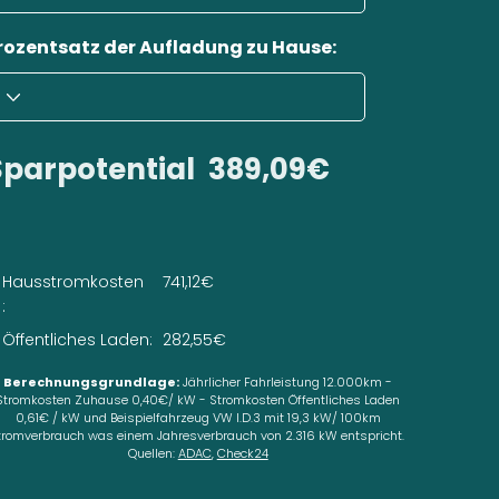
rozentsatz der Aufladung zu Hause:
Sparpotential
389,09€
Hausstromkosten
741,12€
:
Öffentliches Laden:
282,55€
Berechnungsgrundlage:
Jährlicher Fahrleistung 12.000km -
Stromkosten Zuhause 0,40€/ kW - Stromkosten Öffentliches Laden
0,61€ / kW und Beispielfahrzeug VW I.D.3 mit 19,3 kW/ 100km
tromverbrauch was einem Jahresverbrauch von 2.316 kW entspricht.
Quellen:
ADAC
,
Check24