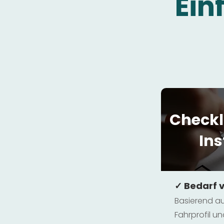
Ein
Checkl
Ins
✓ Bedarf 
Basierend au
Fahrprofil 