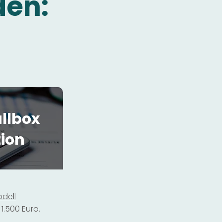
den:
llbox
tion
dell
1.500 Euro.