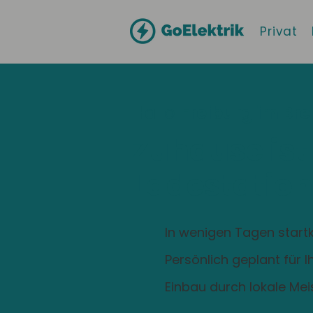
Privat
Hallo
Freiburg im Br
Zuhause ist
Ladestation
In wenigen Tagen startk
Persönlich geplant für 
Einbau durch lokale Mei