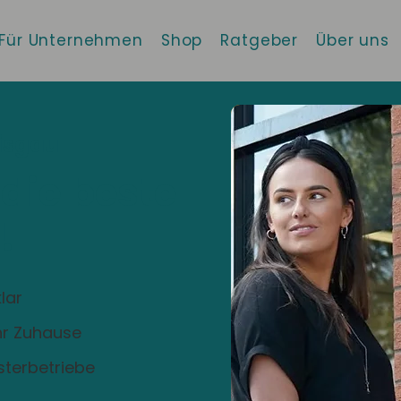
Für Unternehmen
Shop
Ratgeber
Über uns
eisgau
 die beste
!
lar
Ihr Zuhause
sterbetriebe